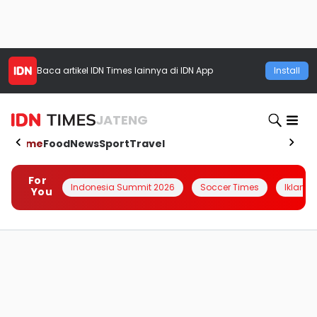
Baca artikel
IDN Times
lainnya di IDN App
Install
JATENG
Home
Food
News
Sport
Travel
For
Indonesia Summit 2026
Soccer Times
Iklanin 
You