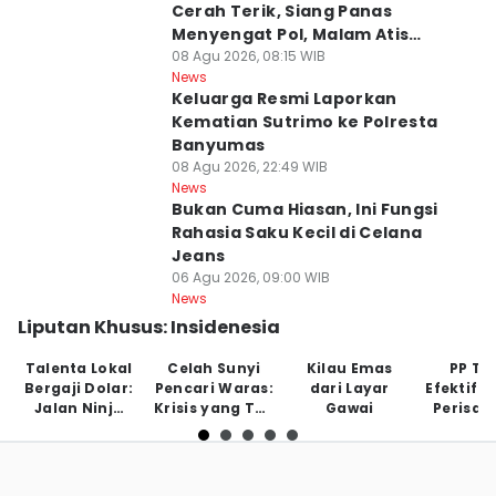
Cerah Terik, Siang Panas
Menyengat Pol, Malam Atis
Bediding
08 Agu 2026, 08:15 WIB
News
Keluarga Resmi Laporkan
Kematian Sutrimo ke Polresta
Banyumas
08 Agu 2026, 22:49 WIB
News
Bukan Cuma Hiasan, Ini Fungsi
Rahasia Saku Kecil di Celana
Jeans
06 Agu 2026, 09:00 WIB
News
Liputan Khusus: Insidenesia
Talenta Lokal
Celah Sunyi
Kilau Emas
PP Tu
Bergaji Dolar:
Pencari Waras:
dari Layar
Efektifk
Jalan Ninja
Krisis yang Tak
Gawai
Perisai
Tanpa Jaring
Tampak
Anak di
Pengaman
May