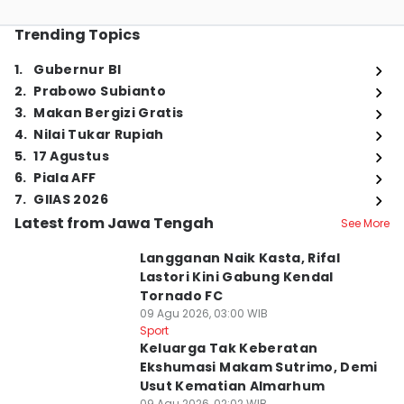
Trending Topics
1
.
Gubernur BI
2
.
Prabowo Subianto
3
.
Makan Bergizi Gratis
4
.
Nilai Tukar Rupiah
5
.
17 Agustus
6
.
Piala AFF
7
.
GIIAS 2026
Latest from Jawa Tengah
See More
Langganan Naik Kasta, Rifal
Lastori Kini Gabung Kendal
Tornado FC
09 Agu 2026, 03:00 WIB
Sport
Keluarga Tak Keberatan
Ekshumasi Makam Sutrimo, Demi
Usut Kematian Almarhum
09 Agu 2026, 02:02 WIB