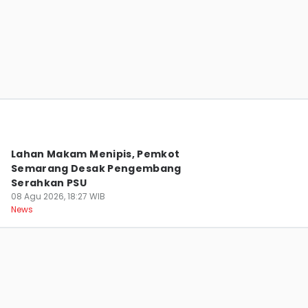
Keluarga Tak Keberatan Ekshumasi
Makam Sutrimo, Demi Usut Kematian
Almarhum
09 Agu 2026, 02:02 WIB
News
Lahan Makam Menipis, Pemkot
Semarang Desak Pengembang
Serahkan PSU
08 Agu 2026, 18:27 WIB
News