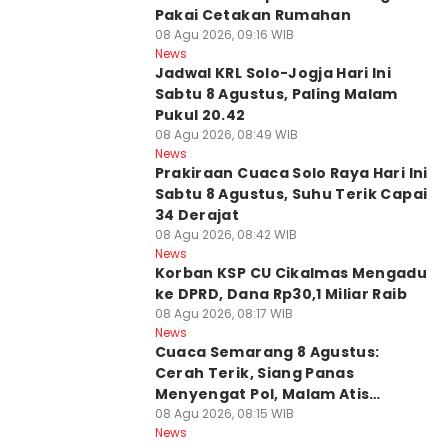
Pakai Cetakan Rumahan
08 Agu 2026, 09:16 WIB
News
Jadwal KRL Solo-Jogja Hari Ini
Sabtu 8 Agustus, Paling Malam
Pukul 20.42
08 Agu 2026, 08:49 WIB
News
Prakiraan Cuaca Solo Raya Hari Ini
Sabtu 8 Agustus, Suhu Terik Capai
34 Derajat
08 Agu 2026, 08:42 WIB
News
Korban KSP CU Cikalmas Mengadu
ke DPRD, Dana Rp30,1 Miliar Raib
08 Agu 2026, 08:17 WIB
News
Cuaca Semarang 8 Agustus:
Cerah Terik, Siang Panas
Menyengat Pol, Malam Atis
Bediding
08 Agu 2026, 08:15 WIB
News