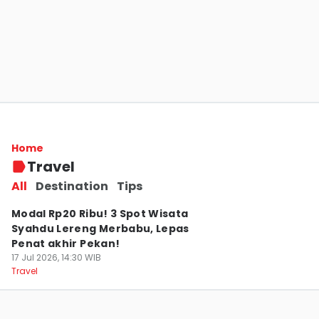
Surga Introvert, 3 Desa Terpencil Jateng
Punya Ketenangan Absolut Untuk
Disconect
Home
23 Jul 2026, 19:30 WIB
Travel
Travel
All
Destination
Tips
Modal Rp20 Ribu! 3 Spot Wisata
Syahdu Lereng Merbabu, Lepas
Penat akhir Pekan!
17 Jul 2026, 14:30 WIB
Travel