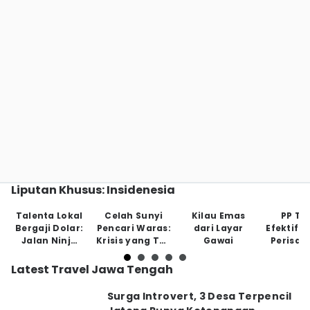
Liputan Khusus: Insidenesia
Talenta Lokal
Celah Sunyi
Kilau Emas
PP Tu
Bergaji Dolar:
Pencari Waras:
dari Layar
Efektifk
Jalan Ninja
Krisis yang Tak
Gawai
Perisai
Tanpa Jaring
Tampak
Anak di
Pengaman
May
Latest Travel Jawa Tengah
Surga Introvert, 3 Desa Terpencil