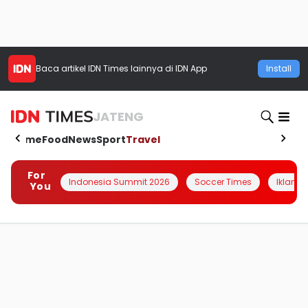
Baca artikel
IDN Times
lainnya di IDN App
Install
JATENG
Home
Food
News
Sport
Travel
For
Indonesia Summit 2026
Soccer Times
Iklanin 
You