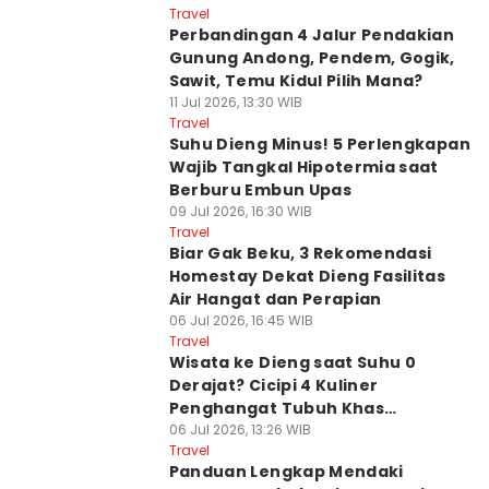
Travel
Perbandingan 4 Jalur Pendakian
Gunung Andong, Pendem, Gogik,
Sawit, Temu Kidul Pilih Mana?
11 Jul 2026, 13:30 WIB
Travel
Suhu Dieng Minus! 5 Perlengkapan
Wajib Tangkal Hipotermia saat
Berburu Embun Upas
09 Jul 2026, 16:30 WIB
Travel
Biar Gak Beku, 3 Rekomendasi
Homestay Dekat Dieng Fasilitas
Air Hangat dan Perapian
06 Jul 2026, 16:45 WIB
Travel
Wisata ke Dieng saat Suhu 0
Derajat? Cicipi 4 Kuliner
Penghangat Tubuh Khas
Wonosobo
06 Jul 2026, 13:26 WIB
Travel
Panduan Lengkap Mendaki