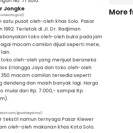
ngan No. 71 Solo.
ar Jongke
More 
surakarta.go.id)
 satu pusat oleh-oleh khas Solo. Pasar
 1992. Terletak di Jl. Dr. Radjiman
Kebanyakan toko oleh-oleh buka pada jam
bagai macam camilan dijual seperti mete,
lain.
 toko oleh-oleh yang menjual beraneka
ios Erlangga Jaya dan toko oleh-oleh
350 macam camilan tersedia seperti
ng dendeng dan masih banyak lagi. Harga
o mulai dari Rp. 7.000,- sampai Rp.
am).
unsplash.com/@wafieqakmal)
r tekstil namun ternyaga Pasar Klewer
am oleh-oleh makanan khas Kota Solo.