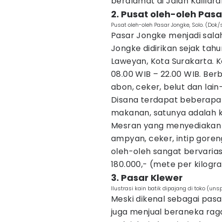
beralamat di Jalan Kalilara
2. Pusat oleh-oleh Pas
Pusat oleh-oleh Pasar Jongke, Solo. (Dok/
Pasar Jongke menjadi salah
Jongke didirikan sejak tahun
Laweyan, Kota Surakarta. 
08.00 WIB – 22.00 WIB. Ber
abon, ceker, belut dan lain-
Disana terdapat beberapa
makanan, satunya adalah k
Mesran yang menyediakan 
ampyan, ceker, intip gore
oleh-oleh sangat bervarias
180.000,- (mete per kilogr
3. Pasar Klewer
Ilustrasi kain batik dipajang di toko (
Meski dikenal sebagai pasa
juga menjual beraneka rag