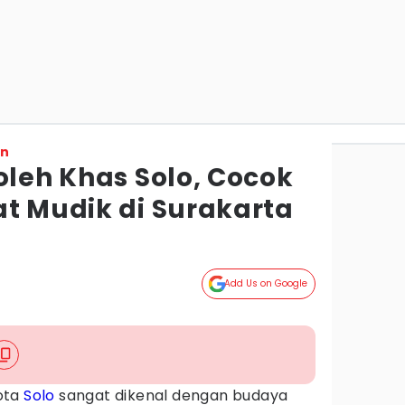
on
oleh Khas Solo, Cocok
at Mudik di Surakarta
Add Us on Google
ota
Solo
sangat dikenal dengan budaya