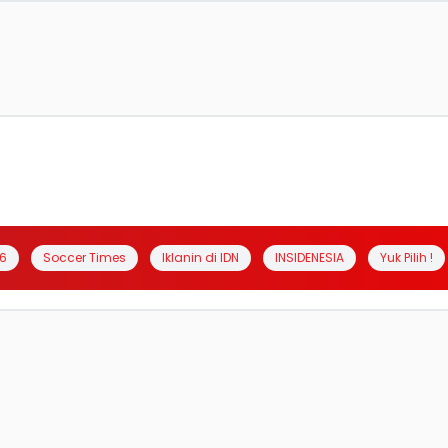
6
Soccer Times
Iklanin di IDN
INSIDENESIA
Yuk Pilih !