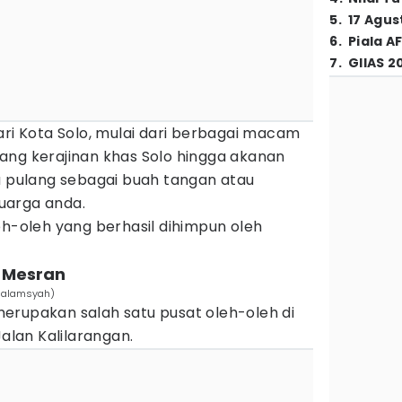
5
.
17 Agus
6
.
Piala A
7
.
GIIAS 2
ri Kota Solo, mulai dari berbagai macam
ang kerajinan khas Solo hingga akanan
a pulang sebagai buah tangan atau
uarga anda.
eh-oleh yang berhasil dihimpun oleh
n Mesran
ndalamsyah)
erupakan salah satu pusat oleh-oleh di
Jalan Kalilarangan.