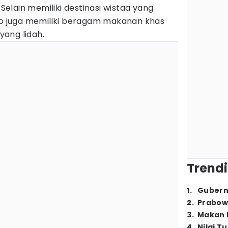
lain memiliki destinasi wistaa yang
olo juga memiliki beragam makanan khas
ang lidah.
Trendi
1
.
Gubern
2
.
Prabow
3
.
Makan B
4
.
Nilai T