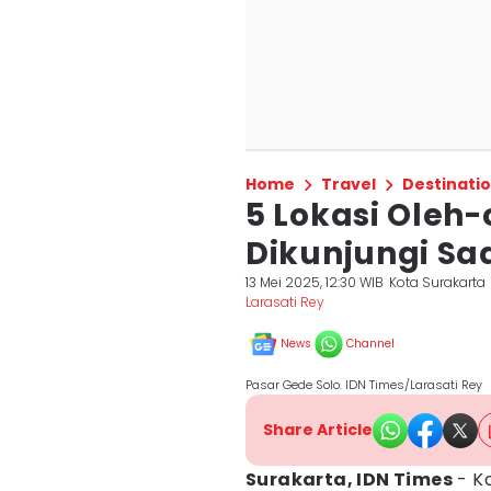
Home
Travel
Destinati
5 Lokasi Oleh-
Dikunjungi Sa
13 Mei 2025, 12:30 WIB
Kota Surakarta
Larasati Rey
News
Channel
Pasar Gede Solo. IDN Times/Larasati Rey
Share Article
Surakarta, IDN Times
- K