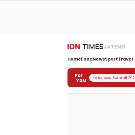
JATENG
Home
Food
News
Sport
Travel
For
Indonesia Summit 202
You