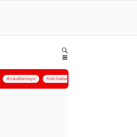
#LokalBerdaya
Profil Dokter
Quiz
Join Community