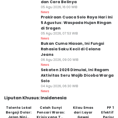
dan Cara Belinya
05 Agu 2026, 16:00 WIB
News
Prakiraan Cuaca Solo Raya Hari Ini
5 Agustus: Waspada Hujan Ringan
di Sragen
05 Agu 2026, 07:53 WIB
News
Bukan Cuma Hiasan, Ini Fungsi
Rahasia Saku Kecil di Celana
Jeans
06 Agu 2026, 09:00 WIB
News
Sekaten 2026 Dimulai, Ini Ragam
Aktivitas Seru Wajib Dicoba Warga
Solo
04 Agu 2026, 06:30 WIB
News
Liputan Khusus: Insidenesia
Talenta Lokal
Celah Sunyi
Kilau Emas
PP Tu
Bergaji Dolar:
Pencari Waras:
dari Layar
Efektifk
Jalan Ninja
Krisis yang Tak
Gawai
Perisai