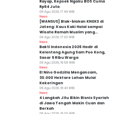
Rayap, Kepsek Ngaku BOS Cuma
Rp54 Juta
06 Agu 2026, 17:49 WIB
News
[WANSUS] Blak-blakan KNEKS di
Jateng: Kaus Kaki Halal sampai
Wisata Ramah Muslim yang
Diminati
06 Agu 2026, 17:00 WIB
News
Bakti Indonesia 2026 Hadir di
Kelenteng Agung Sam Poo Kong,
Sasar 5 Ribu Warga
06 Agu 2026, 16:56 WIB
News
El Nino Godzilla Mengancam,
30.000 Hektare Lahan Mulai
Kekeringan
06 Agu 2026, 16:43 WIB
News
4 Langkah Jitu Bikin Bisnis Syariah
di Jawa Tengah Makin Cuan dan
Berkah
06 Agu 2026, 16:00 WIB