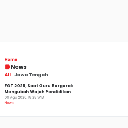
Tundukkan ITB, PKN STAN Melaju ke
Semifinal Liga Debat IDN Times 2026
Home
06 Agu 2026, 18:45 WIB
News
News
All
Jawa Tengah
FGT 2026, Saat Guru Bergerak
Mengubah Wajah Pendidikan
06 Agu 2026, 18:28 WIB
News