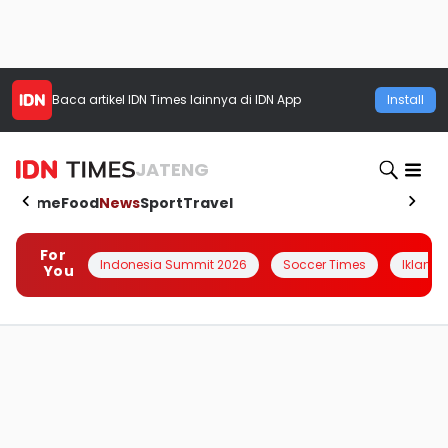
Baca artikel
IDN Times
lainnya di IDN App
Install
JATENG
Home
Food
News
Sport
Travel
For
Indonesia Summit 2026
Soccer Times
Iklanin 
You