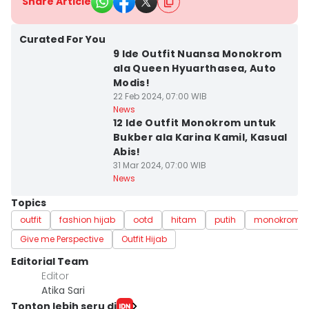
Share Article
Curated For You
9 Ide Outfit Nuansa Monokrom
ala Queen Hyuarthasea, Auto
Modis!
22 Feb 2024, 07:00 WIB
News
12 Ide Outfit Monokrom untuk
Bukber ala Karina Kamil, Kasual
Abis!
31 Mar 2024, 07:00 WIB
News
Topics
outfit
fashion hijab
ootd
hitam
putih
monokrom
Give me Perspective
Outfit Hijab
Editorial Team
Editor
Atika Sari
Tonton lebih seru di