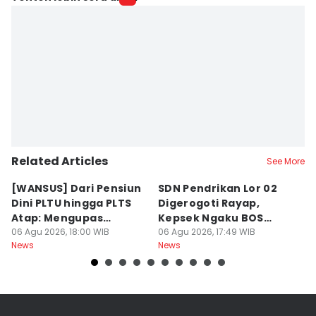
Related Articles
See More
[WANSUS] Dari Pensiun
SDN Pendrikan Lor 02
[
Dini PLTU hingga PLTS
Digerogoti Rayap,
K
Atap: Mengupas
Kepsek Ngaku BOS
K
Sengkarut Bisnis Energi
06 Agu 2026, 18:00 WIB
Cuma Rp54 Juta
06 Agu 2026, 17:49 WIB
W
06
News
News
Ne
di Indonesia
y