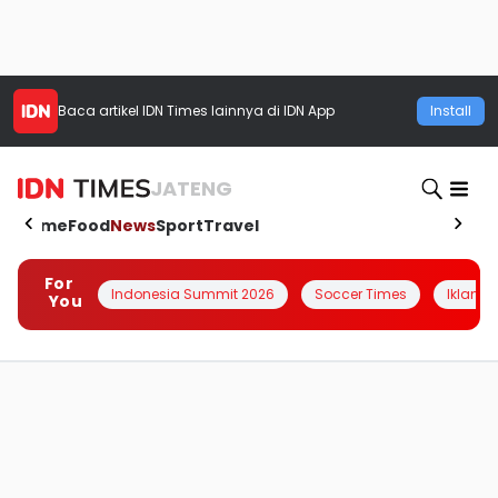
Baca artikel
IDN Times
lainnya di IDN App
Install
JATENG
Home
Food
News
Sport
Travel
For
Indonesia Summit 2026
Soccer Times
Iklanin 
You