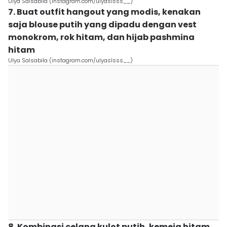
Ulya Salsabila (instagram.com/ulyaslsss__)
7. Buat outfit hangout yang modis, kenakan
saja blouse putih yang dipadu dengan vest
monokrom, rok hitam, dan hijab pashmina
hitam
Ulya Salsabila (instagram.com/ulyaslsss__)
8. Kombinasi celana kulot putih, kemeja hitam,