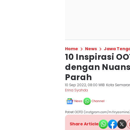
Home
News
Jawa Teng
10 Inspirasi O
dengan Nuansa
Parah
10 Sep 2022, 08:00 WIB
Kota Semara
Erina Syahda
News
Channel
Potret OOTD (instgram.com/m.firyasmina
Share Article