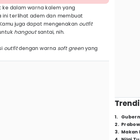
 ke dalam warna kalem yang
a ini terlihat adem dan membuat
 Kamu juga dapat mengenakan
outfit
untuk
hangout
santai, nih.
si
outfit
dengan warna
soft green
yang
Trendi
1
.
Gubern
2
.
Prabow
3
.
Makan B
4
.
Nilai T