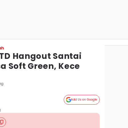
ah
OTD Hangout Santai
 Soft Green, Kece
ng
Add Us on Google
)