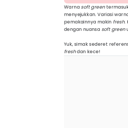
Warna
soft green
termasuk
menyejukkan. Variasi warn
pemakainnya makin
fresh
.
dengan nuansa
soft green
Yuk, simak sederet referen
fresh
dan kece!