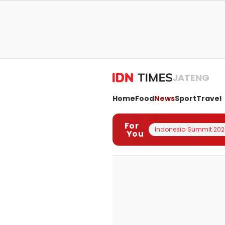
JATENG
Home
Food
News
Sport
Travel
For
Indonesia Summit 202
You