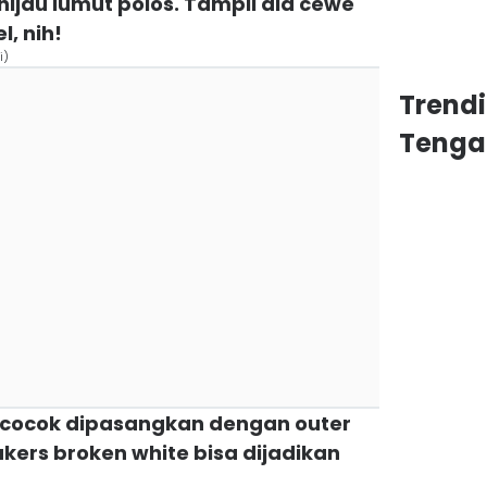
hijau lumut polos. Tampil ala cewe
, nih!
i)
Trend
Tenga
a cocok dipasangkan dengan outer
akers broken white bisa dijadikan