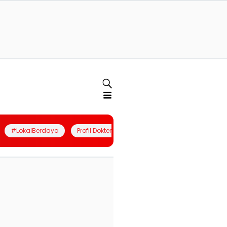
#LokalBerdaya
Profil Dokter
Quiz
Join Community