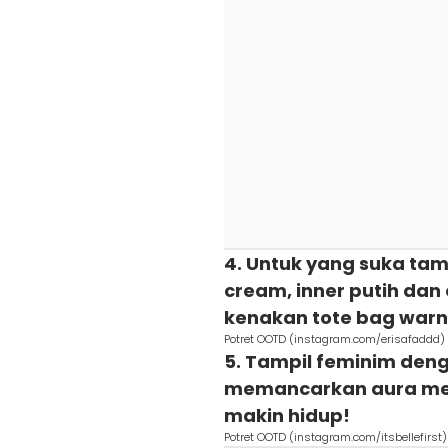
4. Untuk yang suka ta
cream, inner putih dan 
kenakan tote bag warn
Potret OOTD (instagram.com/erisafaddd)
5. Tampil feminim deng
memancarkan aura men
makin hidup!
Potret OOTD (instagram.com/itsbellefirst)