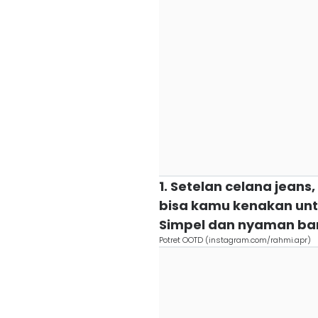
1. Setelan celana jeans,
bisa kamu kenakan untu
Simpel dan nyaman ba
Potret OOTD (instagram.com/rahmi.apr)