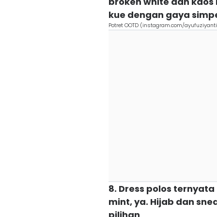
broken white dan kaos 
kue dengan gaya simpel
Potret OOTD (instagram.com/ayufuziyanti
8. Dress polos ternyat
mint, ya. Hijab dan sne
pilihan