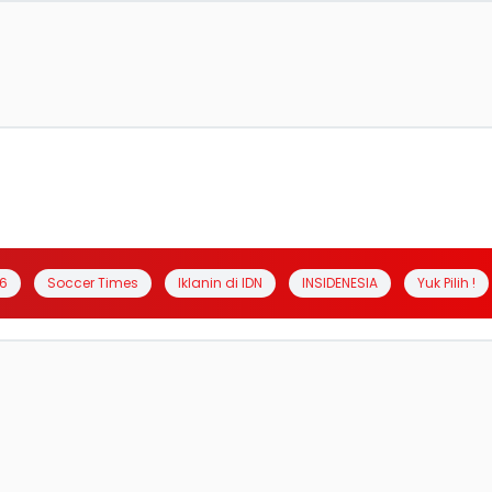
6
Soccer Times
Iklanin di IDN
INSIDENESIA
Yuk Pilih !