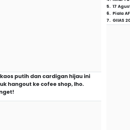
5
.
17 Agus
6
.
Piala A
7
.
GIIAS 2
 kaos putih dan cardigan hijau ini
k hangout ke cofee shop, lho.
nget!