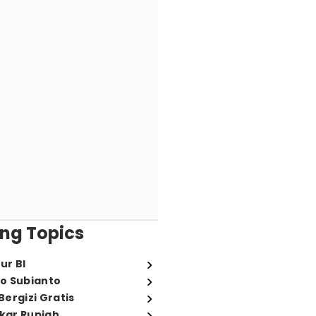
ng Topics
ur BI
o Subianto
ergizi Gratis
ukar Rupiah