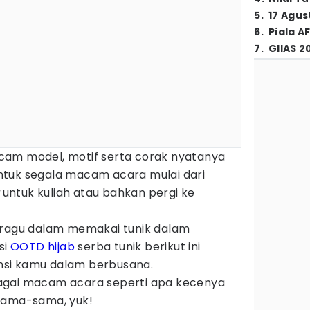
5
.
17 Agus
6
.
Piala A
7
.
GIIAS 2
cam model, motif serta corak nyatanya
ntuk segala macam acara mulai dari
untuk kuliah atau bahkan pergi ke
 ragu dalam memakai tunik dalam
si
OOTD hijab
serba tunik berikut ini
rensi kamu dalam berbusana.
agai macam acara seperti apa kecenya
sama-sama, yuk!