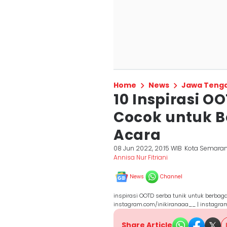
Home
News
Jawa Teng
10 Inspirasi O
Cocok untuk 
Acara
08 Jun 2022, 20:15 WIB
Kota Semara
Annisa Nur Fitriani
News
Channel
inspirasi OOTD serba tunik untuk berbag
instagram.com/inikiranaaa__ | instagra
Share Article