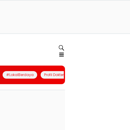
#LokalBerdaya
Profil Dokter
Quiz
Join Community