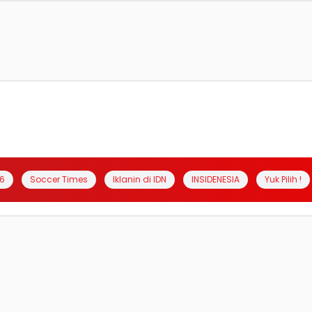
6
Soccer Times
Iklanin di IDN
INSIDENESIA
Yuk Pilih !