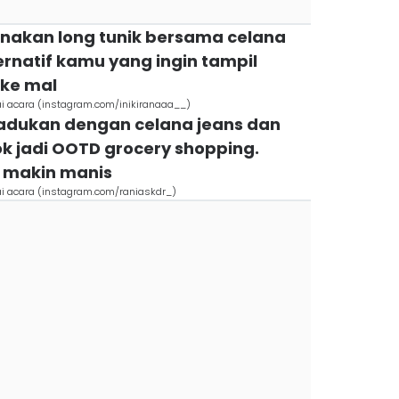
akan long tunik bersama celana
ternatif kamu yang ingin tampil
 ke mal
ai acara (instagram.com/inikiranaaa__)
padukan dengan celana jeans dan
k jadi OOTD grocery shopping.
 makin manis
ai acara (instagram.com/raniaskdr_)