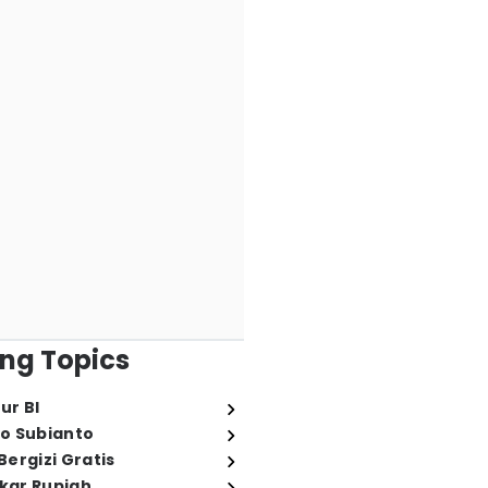
ng Topics
ur BI
o Subianto
ergizi Gratis
ukar Rupiah