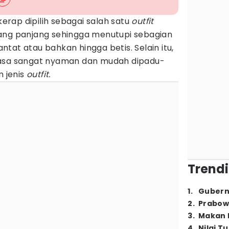
kerap dipilih sebagai salah satu
outfit
ang panjang sehingga menutupi sebagian
tat atau bahkan hingga betis. Selain itu,
rasa sangat nyaman dan mudah dipadu-
 jenis
outfit.
Trendi
1
.
Gubern
2
.
Prabow
3
.
Makan B
4
.
Nilai T