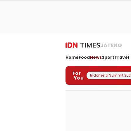
JATENG
Home
Food
News
Sport
Travel
For
Indonesia Summit 202
You