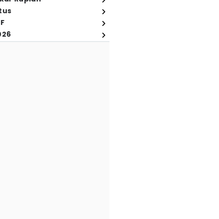
tus
FF
026