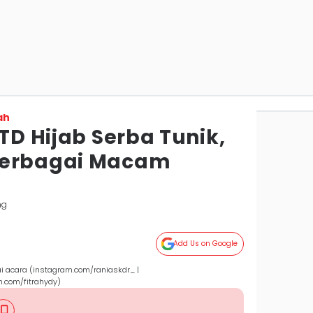
ah
OTD Hijab Serba Tunik,
Berbagai Macam
ng
Add Us on Google
ai acara (instagram.com/raniaskdr_ |
m.com/fitrahydy)