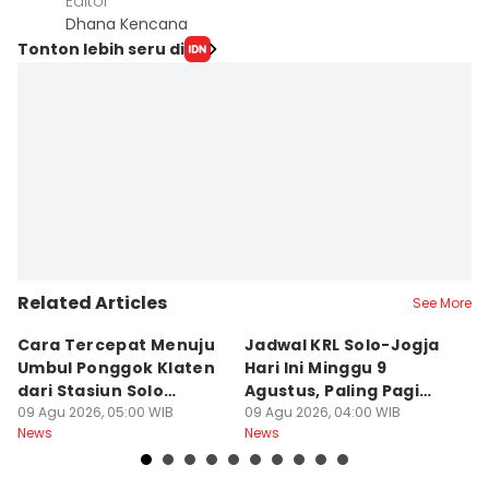
Editor
Dhana Kencana
Tonton lebih seru di
Related Articles
See More
Cara Tercepat Menuju
Jadwal KRL Solo-Jogja
K
Umbul Ponggok Klaten
Hari Ini Minggu 9
K
dari Stasiun Solo
Agustus, Paling Pagi
M
Balapan di Surakarta
09 Agu 2026, 05:00 WIB
Berangkat Pukul 05.00
09 Agu 2026, 04:00 WIB
U
09
News
News
Ne
A