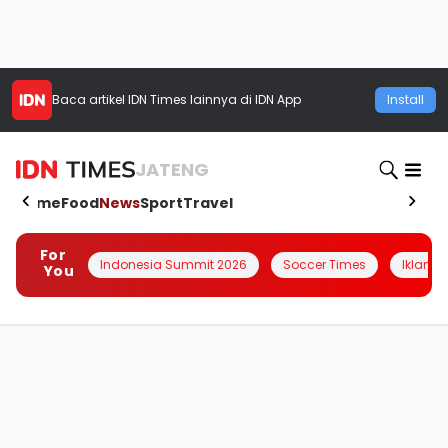
Baca artikel
IDN Times
lainnya di IDN App
Install
JATENG
Home
Food
News
Sport
Travel
For
Indonesia Summit 2026
Soccer Times
Iklanin 
You