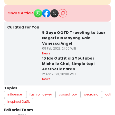
Share Article
Curated For You
9 Gaya OOTD Traveling ke Luar
Negeri ala Mayang Adik
Vanessa Angel
09 Feb 2023, 21:00 WIB
News
10 Ide Outfit ala Youtuber
Michelle Choi, Simple tapi
Aesthetic Parah
12 Apr 2023, 20:00 WIB
News
Topics
influencer
fashion cewek
casual look
georgina
outfit
Inspirasi Outfit
Editorial Team