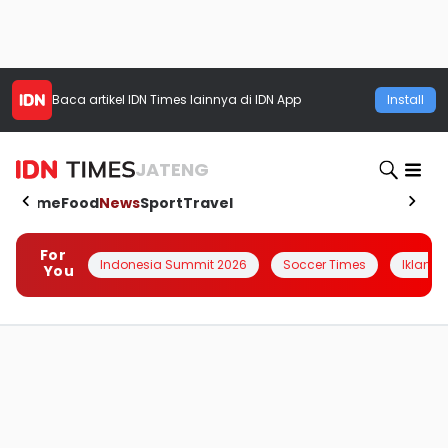
Baca artikel
IDN Times
lainnya di IDN App
Install
JATENG
Home
Food
News
Sport
Travel
For
Indonesia Summit 2026
Soccer Times
Iklanin 
You