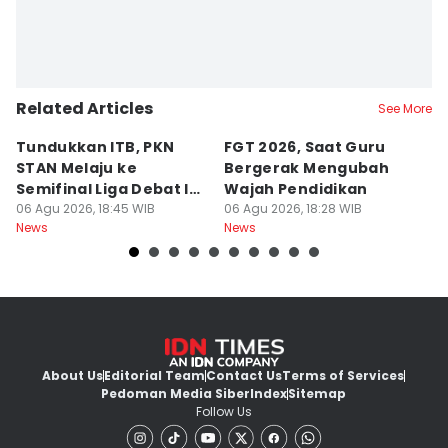
Related Articles
See More
Tundukkan ITB, PKN
FGT 2026, Saat Guru
[
STAN Melaju ke
Bergerak Mengubah
D
Semifinal Liga Debat IDN
Wajah Pendidikan
A
Times 2026
06 Agu 2026, 18:45 WIB
06 Agu 2026, 18:28 WIB
S
06
News
News
Ne
d
About Us
Editorial Team
Contact Us
Terms of Services
Pedoman Media Siber
Index
Sitemap
Follow Us