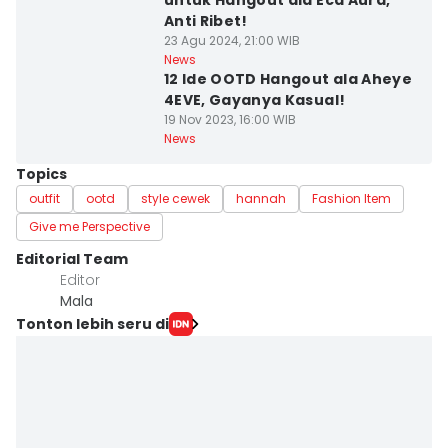
untuk Hangout ala Eca Aura,
Anti Ribet!
23 Agu 2024, 21:00 WIB
News
12 Ide OOTD Hangout ala Aheye
4EVE, Gayanya Kasual!
19 Nov 2023, 16:00 WIB
News
Topics
outfit
ootd
style cewek
hannah
Fashion Item
Give me Perspective
Editorial Team
Editor
Mala
Tonton lebih seru di