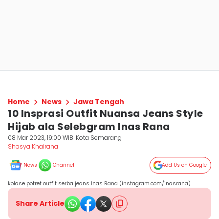
Home
News
Jawa Tengah
10 Insprasi Outfit Nuansa Jeans Style
Hijab ala Selebgram Inas Rana
08 Mar 2023, 19:00 WIB
Kota Semarang
Shasya Khairana
News
Channel
Add Us on Google
kolase potret outfit serba jeans Inas Rana (instagram.com/inasrana)
Share Article