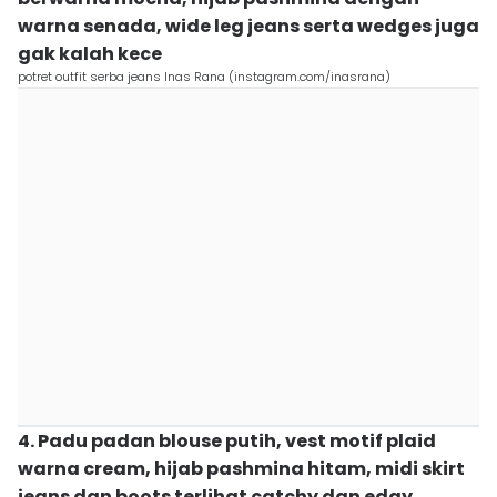
warna senada, wide leg jeans serta wedges juga
gak kalah kece
potret outfit serba jeans Inas Rana (instagram.com/inasrana)
4. Padu padan blouse putih, vest motif plaid
warna cream, hijab pashmina hitam, midi skirt
jeans dan boots terlihat catchy dan edgy