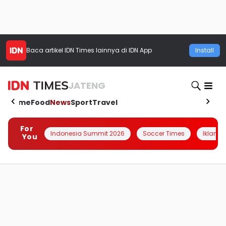
Baca artikel
IDN Times
lainnya di IDN App
Install
JATENG
Home
Food
News
Sport
Travel
For
Indonesia Summit 2026
Soccer Times
Iklanin 
You