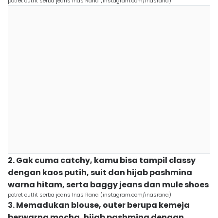
potret outfit serba jeans Inas Rana (instagram.com/inasrana)
2. Gak cuma catchy, kamu bisa tampil classy
dengan kaos putih, suit dan hijab pashmina
warna hitam, serta baggy jeans dan mule shoes
potret outfit serba jeans Inas Rana (instagram.com/inasrana)
3. Memadukan blouse, outer berupa kemeja
berwarna mocha, hijab pashmina dengan