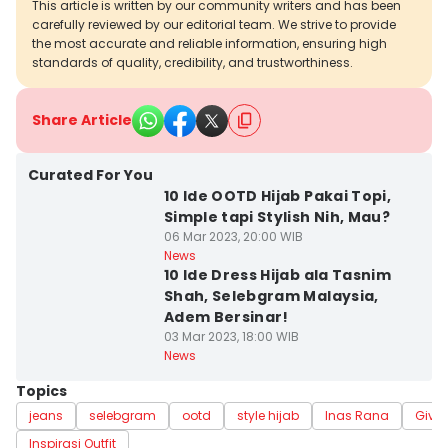
This article is written by our community writers and has been
carefully reviewed by our editorial team. We strive to provide
the most accurate and reliable information, ensuring high
standards of quality, credibility, and trustworthiness.
Share Article
Curated For You
10 Ide OOTD Hijab Pakai Topi,
Simple tapi Stylish Nih, Mau?
06 Mar 2023, 20:00 WIB
News
10 Ide Dress Hijab ala Tasnim
Shah, Selebgram Malaysia,
Adem Bersinar!
03 Mar 2023, 18:00 WIB
News
Topics
jeans
selebgram
ootd
style hijab
Inas Rana
Give 
Inspirasi Outfit