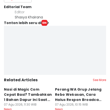
Editorial Team
Editor
Shasya Khairana
Tonton lebih seru di
Related Articles
See More
Nasi di Magic Com
Perang WA Grup Jelang
C
Cepat Basi? Tambahkan
Rebo Wekasan, Cara
Di
1 Bahan Dapur Ini Saat
Halus Respon Broadcast
B
Menanak, Awet 2 Hari
07 Agu 2026, 11:30 WIB
Parno
07 Agu 2026, 10:15 WIB
D
07
News
News
Ne