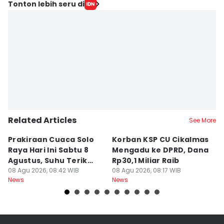
Tonton lebih seru di
Related Articles
See More
Prakiraan Cuaca Solo
Korban KSP CU Cikalmas
C
Raya Hari Ini Sabtu 8
Mengadu ke DPRD, Dana
A
Agustus, Suhu Terik
Rp30,1 Miliar Raib
S
Capai 34 Derajat
08 Agu 2026, 08:42 WIB
08 Agu 2026, 08:17 WIB
P
08
News
News
Ne