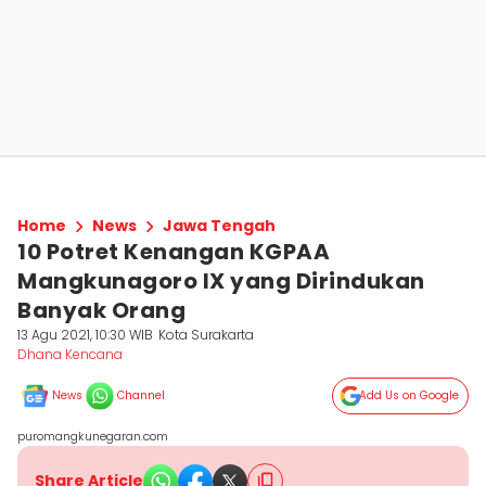
Home
News
Jawa Tengah
10 Potret Kenangan KGPAA
Mangkunagoro IX yang Dirindukan
Banyak Orang
13 Agu 2021, 10:30 WIB
Kota Surakarta
Dhana Kencana
News
Channel
Add Us on Google
puromangkunegaran.com
Share Article