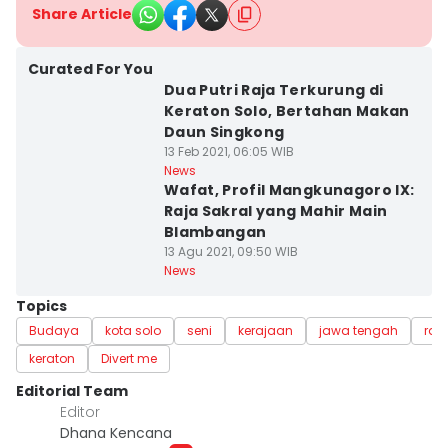
Share Article
Curated For You
Dua Putri Raja Terkurung di
Keraton Solo, Bertahan Makan
Daun Singkong
13 Feb 2021, 06:05 WIB
News
Wafat, Profil Mangkunagoro IX:
Raja Sakral yang Mahir Main
Blambangan
13 Agu 2021, 09:50 WIB
News
Topics
Budaya
kota solo
seni
kerajaan
jawa tengah
raj
keraton
Divert me
Editorial Team
Editor
Dhana Kencana