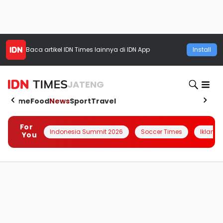
Baca artikel
IDN Times
lainnya di IDN App
Install
JATENG
Home
Food
News
Sport
Travel
For
Indonesia Summit 2026
Soccer Times
Iklanin 
You