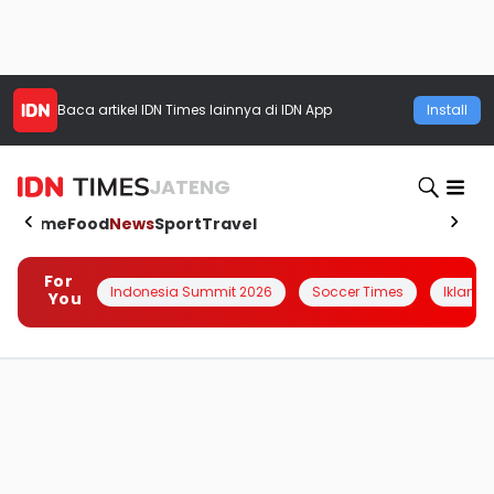
Baca artikel
IDN Times
lainnya di IDN App
Install
JATENG
Home
Food
News
Sport
Travel
For
Indonesia Summit 2026
Soccer Times
Iklanin 
You