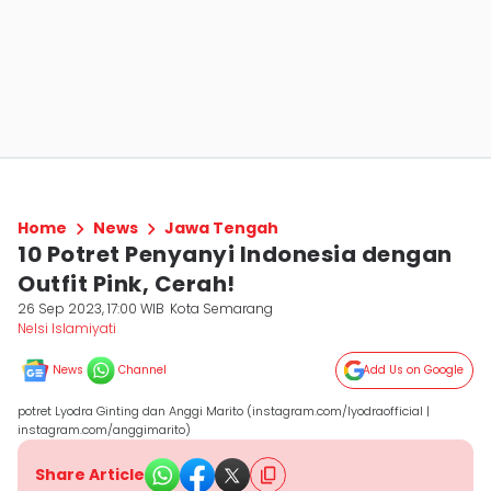
Home
News
Jawa Tengah
10 Potret Penyanyi Indonesia dengan
Outfit Pink, Cerah!
26 Sep 2023, 17:00 WIB
Kota Semarang
Nelsi Islamiyati
News
Channel
Add Us on Google
potret Lyodra Ginting dan Anggi Marito (instagram.com/lyodraofficial |
instagram.com/anggimarito)
Share Article