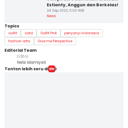
Estianty, Anggun dan Berkelas!
24 Sep 2023, 11:00 WIB
News
Topics
outfit
ootd
Outfit Pink
penyanyi indonesia
fashion artis
Give me Perspective
Editorial Team
Editor
Nelsi Islamiyati
Tonton lebih seru di