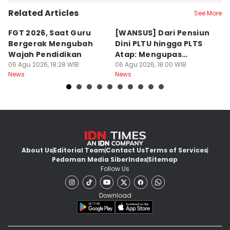
Related Articles
See More
FGT 2026, Saat Guru
[WANSUS] Dari Pensiun
S
Bergerak Mengubah
Dini PLTU hingga PLTS
D
Wajah Pendidikan
Atap: Mengupas
K
06 Agu 2026, 18:28 WIB
Sengkarut Bisnis Energi
06 Agu 2026, 18:00 WIB
C
06
News
News
Ne
di Indonesia
About Us
Editorial Team
Contact Us
Terms of Services
Pedoman Media Siber
Index
Sitemap
Follow Us
Download