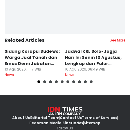
Related Articles
See More
Sidang Korupsi Sudewo:
Jadwal KRL Solo-Jogja
P
Warga Jual Tanah dan
Hari Ini Senin 10 Agustus,
Ra
Emas Demi Jabatan
Lengkap dari Palur
A
Desa
10 Agu 2026, 11:17 WIB
Sampai Tugu
10 Agu 2026, 08:49 WIB
K
10
News
News
Ne
About Us
Editorial Team
Contact Us
Terms of Services
Pedoman Media Siber
Index
Sitemap
Follow Us