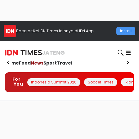
Baca artikel
IDN Times
lainnya di IDN App
Install
JATENG
Home
Food
News
Sport
Travel
For
Indonesia Summit 2026
Soccer Times
Iklanin 
You