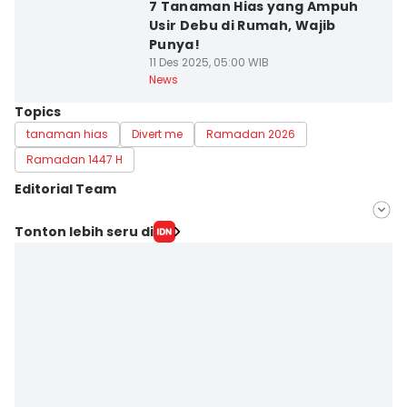
7 Tanaman Hias yang Ampuh
Usir Debu di Rumah, Wajib
Punya!
11 Des 2025, 05:00 WIB
News
Topics
tanaman hias
Divert me
Ramadan 2026
Ramadan 1447 H
Editorial Team
Editor
Tonton lebih seru di
Bandot Arywono
Editor
Dhana Kencana