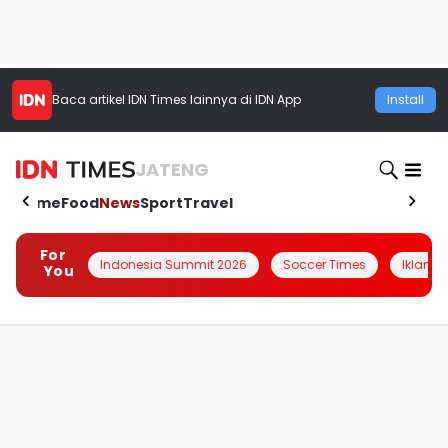
Baca artikel
IDN Times
lainnya di IDN App
Install
JATENG
Home
Food
News
Sport
Travel
For
Indonesia Summit 2026
Soccer Times
Iklanin 
You