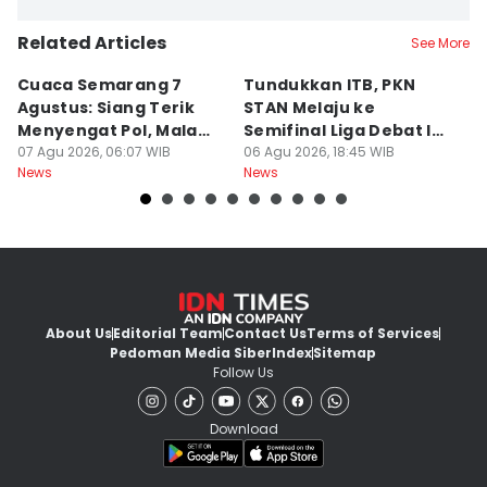
Related Articles
See More
Cuaca Semarang 7
Tundukkan ITB, PKN
F
Agustus: Siang Terik
STAN Melaju ke
B
Menyengat Pol, Malam
Semifinal Liga Debat IDN
W
Dingin Bediding Atis!
07 Agu 2026, 06:07 WIB
Times 2026
06 Agu 2026, 18:45 WIB
06
News
News
Ne
About Us
Editorial Team
Contact Us
Terms of Services
Pedoman Media Siber
Index
Sitemap
Follow Us
Download