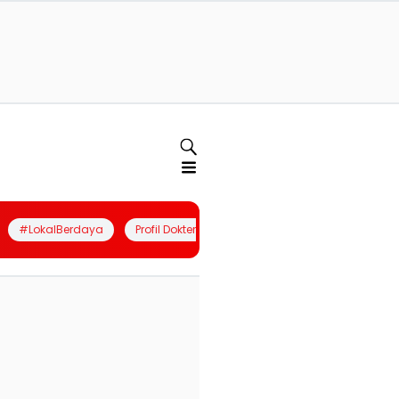
#LokalBerdaya
Profil Dokter
Quiz
Join Community