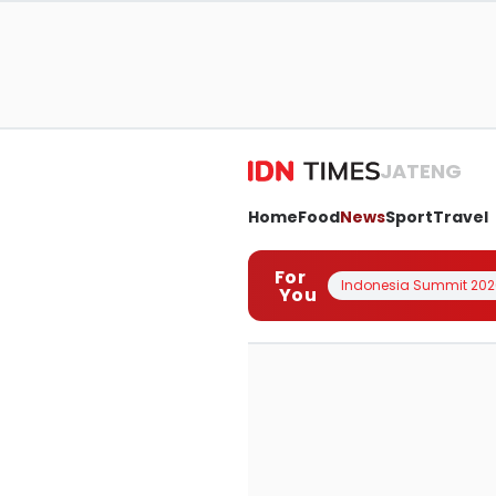
JATENG
Home
Food
News
Sport
Travel
For
Indonesia Summit 202
You