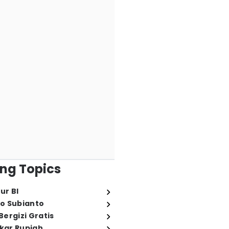
ng Topics
ur BI
o Subianto
ergizi Gratis
ukar Rupiah