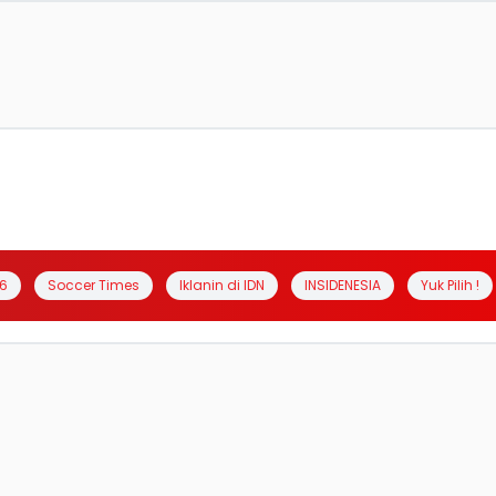
6
Soccer Times
Iklanin di IDN
INSIDENESIA
Yuk Pilih !