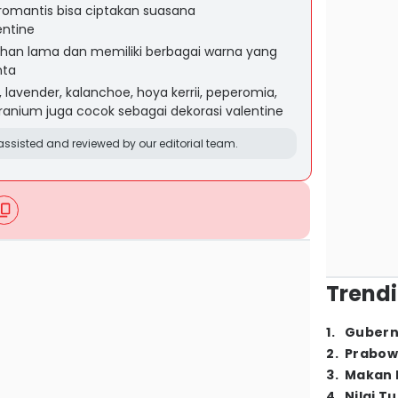
omantis bisa ciptakan suasana
entine
ahan lama dan memiliki berbagai warna yang
nta
lavender, kalanchoe, hoya kerrii, peperomia,
eranium juga cocok sebagai dekorasi valentine
ssisted and reviewed by our editorial team.
Trendi
1
.
Gubern
2
.
Prabow
3
.
Makan B
4
.
Nilai T