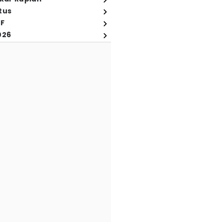
tus
FF
026