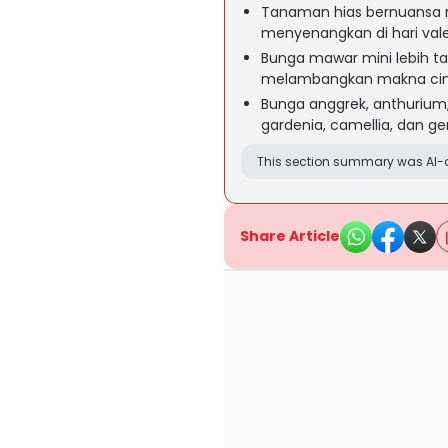
Tanaman hias bernuansa r
menyenangkan di hari val
Bunga mawar mini lebih t
melambangkan makna ci
Bunga anggrek, anthurium, 
gardenia, camellia, dan g
This section summary was AI-a
Share Article