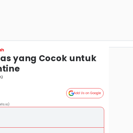
ah
as yang Cocok untuk
ntine
ng
Add Us on Google
ls.io)