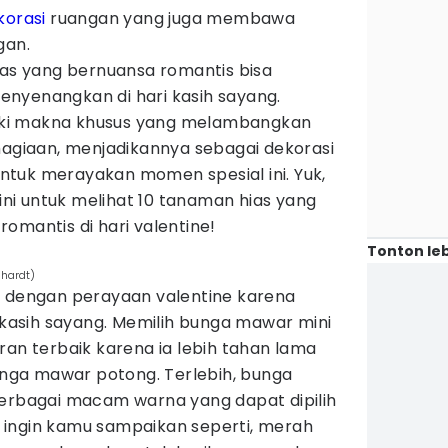
korasi
ruangan yang juga membawa
gan.
s yang bernuansa romantis bisa
nyenangkan di hari kasih sayang.
ki makna khusus yang melambangkan
hagiaan, menjadikannya sebagai dekorasi
tuk merayakan momen spesial ini. Yuk,
 ini untuk melihat 10 tanaman hias yang
omantis di hari valentine!
Tonton leb
nhardt)
k dengan perayaan valentine karena
asih sayang. Memilih bunga mawar mini
ran terbaik karena ia lebih tahan lama
ga mawar potong. Terlebih, bunga
berbagai macam warna yang dapat dipilih
ingin kamu sampaikan seperti, merah