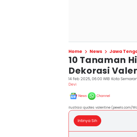
Home
News
Jawa Teng
10 Tanaman Hi
Dekorasi Vale
14 Feb 2025, 06:00 WIB
Kota Semara
Devi
News
Channel
ilustrasi quotes valentine (pexels.com/Wal
Intinya Sih