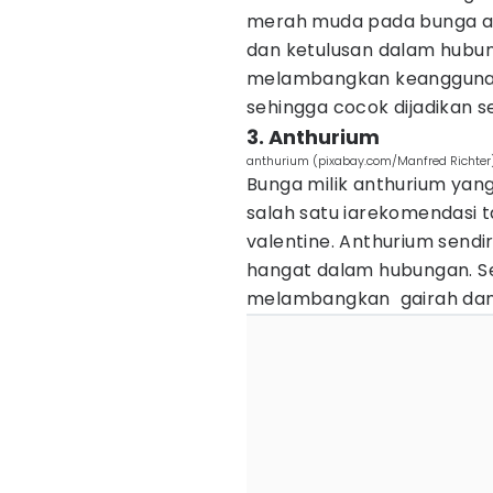
merah muda pada bunga ang
dan ketulusan dalam hubun
melambangkan keanggunan,
sehingga cocok dijadikan s
3. Anthurium
anthurium (pixabay.com/Manfred Richter
Bunga milik anthurium yan
salah satu iarekomendasi 
valentine. Anthurium sendi
hangat dalam hubungan. 
melambangkan gairah dan 