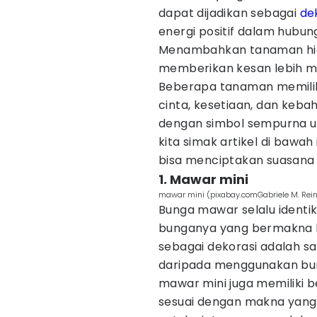
dapat dijadikan sebagai
de
energi positif dalam hubun
Menambahkan tanaman hia
memberikan kesan lebih me
Beberapa tanaman memili
cinta, kesetiaan, dan keba
dengan simbol sempurna un
kita simak artikel di bawah
bisa menciptakan suasana r
1. Mawar mini
mawar mini (pixabay.comGabriele M. Rei
Bunga mawar selalu identi
bunganya yang bermakna k
sebagai dekorasi adalah sa
daripada menggunakan bun
mawar mini juga memiliki 
sesuai dengan makna yang 