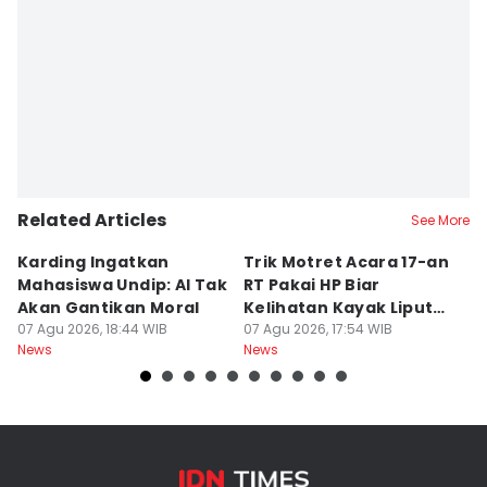
Related Articles
See More
Karding Ingatkan
Trik Motret Acara 17-an
N
Mahasiswa Undip: AI Tak
RT Pakai HP Biar
C
Akan Gantikan Moral
Kelihatan Kayak Liputan
1
07 Agu 2026, 18:44 WIB
Festival Nasional
07 Agu 2026, 17:54 WIB
M
07
News
News
Ne