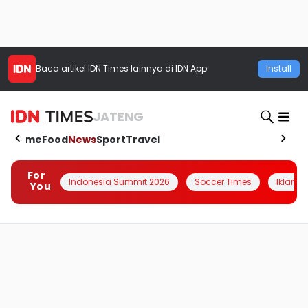
Baca artikel
IDN Times
lainnya di IDN App
Install
JATENG
Home
Food
News
Sport
Travel
For
Indonesia Summit 2026
Soccer Times
Iklanin 
You