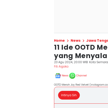
Home
News
Jawa Teng
11 Ide OOTD Me
yang Menyala
23 Agu 2024, 20:00 WIB
Kota Semar
Fiti Aigaka
News
Channel
OOTD Merah Joy Red Velvet (instagram.c
Intinya Sih