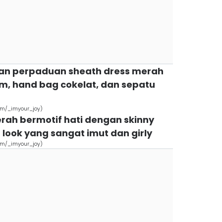
gan perpaduan sheath dress merah
m, hand bag cokelat, dan sepatu
om/_imyour_joy)
rah bermotif hati dengan skinny
look yang sangat imut dan girly
om/_imyour_joy)