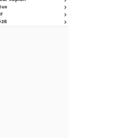
tus
FF
026