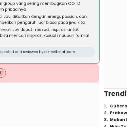
irl group yang sering membagikan OOTD
am pribadinya.
 Joy, dikaitkan dengan energi, passion, dan
rikan pengaruh luar biasa pada jiwa kita.
merah Joy dapat menjadi inspirasi untuk
 bisa mencari inspirasi kasual maupun formal
ssisted and reviewed by our editorial team.
Trendi
1
.
Gubern
2
.
Prabow
3
.
Makan B
4
.
Nilai T