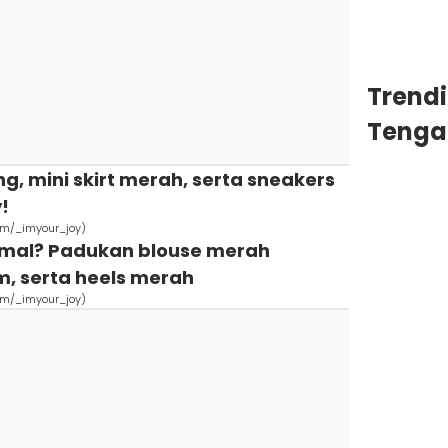
Trend
Tenga
g, mini skirt merah, serta sneakers
!
om/_imyour_joy)
formal? Padukan blouse merah
m, serta heels merah
om/_imyour_joy)