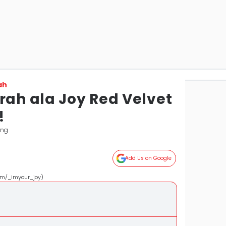
ah
rah ala Joy Red Velvet
!
ang
Add Us on Google
om/_imyour_joy)