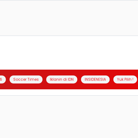
6
Soccer Times
Iklanin di IDN
INSIDENESIA
Yuk Pilih !