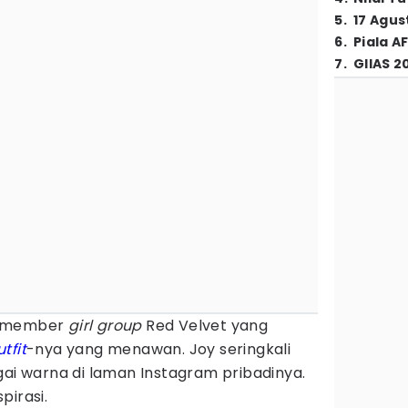
5
.
17 Agus
6
.
Piala A
7
.
GIIAS 2
u member
girl group
Red Velvet yang
utfit
-nya yang menawan. Joy seringkali
ai warna di laman Instagram pribadinya.
pirasi.