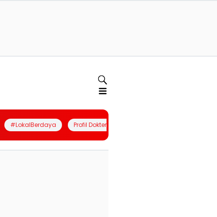
#LokalBerdaya
Profil Dokter
Quiz
Join Community