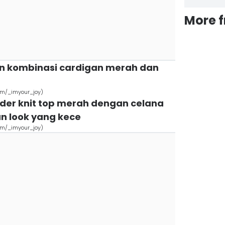
More 
an kombinasi cardigan merah dan
om/_imyour_joy)
lder knit top merah dengan celana
n look yang kece
om/_imyour_joy)