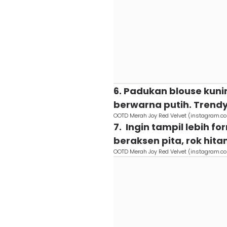
6. Padukan blouse kunin
berwarna putih. Trendy
OOTD Merah Joy Red Velvet (instagram.c
7. Ingin tampil lebih 
beraksen pita, rok hita
OOTD Merah Joy Red Velvet (instagram.c