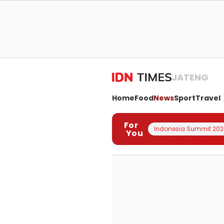
JATENG
Home
Food
News
Sport
Travel
For
Indonesia Summit 202
You