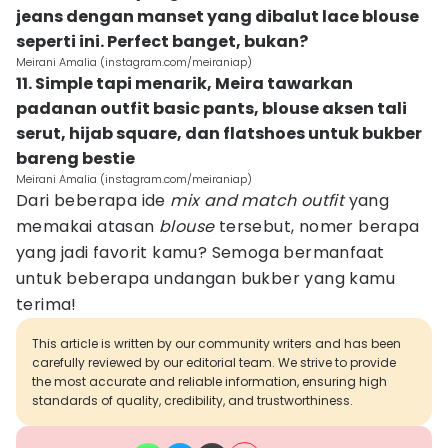
jeans dengan manset yang dibalut lace blouse
seperti ini. Perfect banget, bukan?
Meirani Amalia (instagram.com/meiraniap)
11. Simple tapi menarik, Meira tawarkan
padanan outfit basic pants, blouse aksen tali
serut, hijab square, dan flatshoes untuk bukber
bareng bestie
Meirani Amalia (instagram.com/meiraniap)
Dari beberapa ide
mix and match outfit
yang
memakai atasan
blouse
tersebut, nomer berapa
yang jadi favorit kamu? Semoga bermanfaat
untuk beberapa undangan bukber yang kamu
terima!
This article is written by our community writers and has been
carefully reviewed by our editorial team. We strive to provide
the most accurate and reliable information, ensuring high
standards of quality, credibility, and trustworthiness.