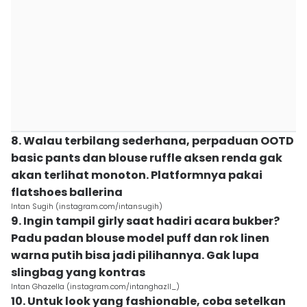
8. Walau terbilang sederhana, perpaduan OOTD
basic pants dan blouse ruffle aksen renda gak
akan terlihat monoton. Platformnya pakai
flatshoes ballerina
Intan Sugih (instagram.com/intansugih)
9. Ingin tampil girly saat hadiri acara bukber?
Padu padan blouse model puff dan rok linen
warna putih bisa jadi pilihannya. Gak lupa
slingbag yang kontras
Intan Ghazella (instagram.com/intanghazll_)
10. Untuk look yang fashionable, coba setelkan