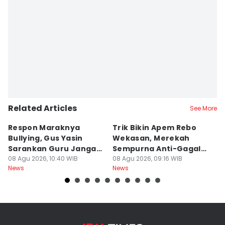
Related Articles
See More
Respon Maraknya
Trik Bikin Apem Rebo
J
Bullying, Gus Yasin
Wekasan, Merekah
Ha
Sarankan Guru Jangan
Sempurna Anti-Gagal
P
Bebani Siswa
08 Agu 2026, 10:40 WIB
Pakai Cetakan
08 Agu 2026, 09:16 WIB
2
08
News
News
Ne
Rumahan