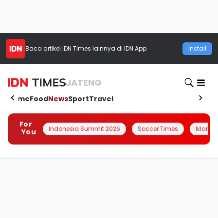
Baca artikel
IDN Times
lainnya di IDN App
Install
JATENG
Home
Food
News
Sport
Travel
For
Indonesia Summit 2026
Soccer Times
Iklanin 
You