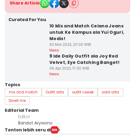
Share Article
Curated For You
10 Mix and Match Celana Jeans
untuk Ke Kampus ala Yui Oguri,
Modis!
30 Mar 2023, 20:00 WIB
News
9 Ide Daily Outfit ala Joy Red
Velvet, Eye Catching Banget!
06 Apr 2023, 17:00 WIB
News
Topics
mix and match
Outfit artis
outfit cewek
ootd artis
Divert me
Editorial Team
Editor
Bandot Arywono
Tonton lebih seru di