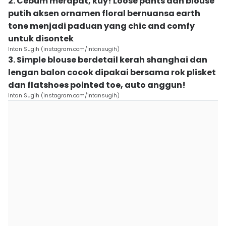
2. Cebum merapat, kuy! Loose pants dan blouse
putih aksen ornamen floral bernuansa earth
tone menjadi paduan yang chic and comfy
untuk disontek
Intan Sugih (instagram.com/intansugih)
3. Simple blouse berdetail kerah shanghai dan
lengan balon cocok dipakai bersama rok plisket
dan flatshoes pointed toe, auto anggun!
Intan Sugih (instagram.com/intansugih)