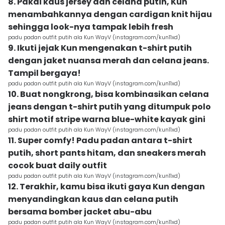
8. Pakai kaus jersey dan celana putih, Kun
menambahkannya dengan cardigan knit hijau
sehingga look-nya tampak lebih fresh
padu padan outfit putih ala Kun WayV (instagram.com/kun11xd)
9. Ikuti jejak Kun mengenakan t-shirt putih
dengan jaket nuansa merah dan celana jeans.
Tampil bergaya!
padu padan outfit putih ala Kun WayV (instagram.com/kun11xd)
10. Buat nongkrong, bisa kombinasikan celana
jeans dengan t-shirt putih yang ditumpuk polo
shirt motif stripe warna blue-white kayak gini
padu padan outfit putih ala Kun WayV (instagram.com/kun11xd)
11. Super comfy! Padu padan antara t-shirt
putih, short pants hitam, dan sneakers merah
cocok buat daily outfit
padu padan outfit putih ala Kun WayV (instagram.com/kun11xd)
12. Terakhir, kamu bisa ikuti gaya Kun dengan
menyandingkan kaus dan celana putih
bersama bomber jacket abu-abu
padu padan outfit putih ala Kun WayV (instagram.com/kun11xd)