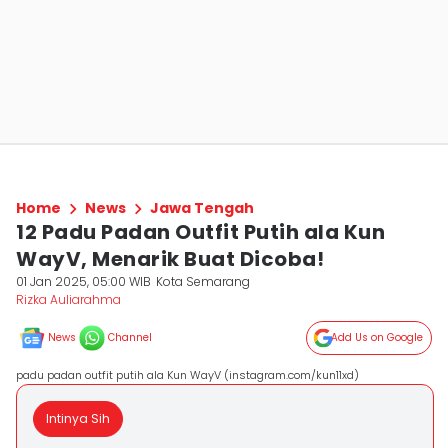
Home
News
Jawa Tengah
12 Padu Padan Outfit Putih ala Kun
WayV, Menarik Buat Dicoba!
01 Jan 2025, 05:00 WIB
Kota Semarang
Rizka Auliarahma
News
Channel
Add Us on Google
padu padan outfit putih ala Kun WayV (instagram.com/kun11xd)
Intinya Sih