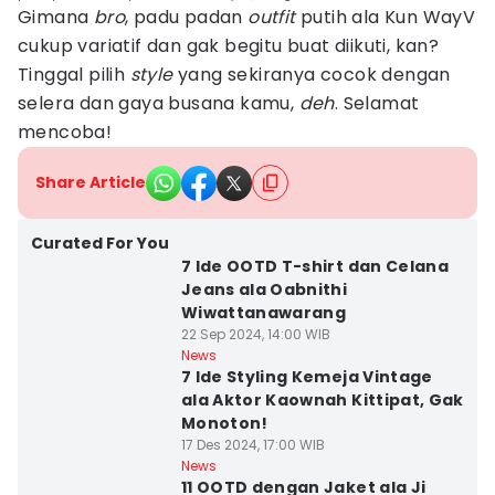
Gimana
bro
, padu padan
outfit
putih ala Kun WayV
cukup variatif dan gak begitu buat diikuti, kan?
Tinggal pilih
style
yang sekiranya cocok dengan
selera dan gaya busana kamu,
deh
. Selamat
mencoba!
Share Article
Curated For You
7 Ide OOTD T-shirt dan Celana
Jeans ala Oabnithi
Wiwattanawarang
22 Sep 2024, 14:00 WIB
News
7 Ide Styling Kemeja Vintage
ala Aktor Kaownah Kittipat, Gak
Monoton!
17 Des 2024, 17:00 WIB
News
11 OOTD dengan Jaket ala Ji