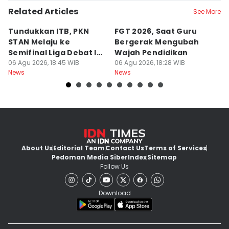
Related Articles
See More
Tundukkan ITB, PKN
FGT 2026, Saat Guru
[
STAN Melaju ke
Bergerak Mengubah
D
Semifinal Liga Debat IDN
Wajah Pendidikan
A
Times 2026
06 Agu 2026, 18:45 WIB
06 Agu 2026, 18:28 WIB
S
06
News
News
Ne
d
About Us
Editorial Team
Contact Us
Terms of Services
Pedoman Media Siber
Index
Sitemap
Follow Us
Download