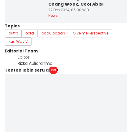
Chang Wook, Cool Abis!
22 Des 2024, 06:00 WIB
News
Topics
outfit
ootd
padu padan
Give me Perspective
Kun Way V
Editorial Team
Editor
Rizka Auliarahma
Tonton lebih seru di