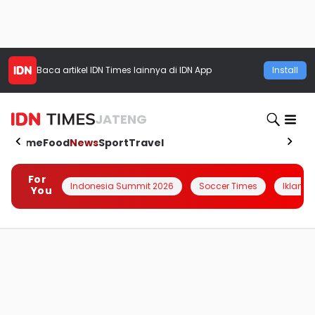
Baca artikel
IDN Times
lainnya di IDN App
Install
JATENG
Home
Food
News
Sport
Travel
For
Indonesia Summit 2026
Soccer Times
Iklanin 
You