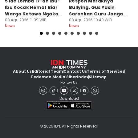
5 Ide Lomba 17-an Ibu-
Respon Maraknya
T
Ibu Kocak Hemat Biar
Bullying, Gus Yasin
W
Warga Ketawa Ngakak
Sarankan Guru Jangan
S
Pas Hari Kemerdekaan
08 Agu 2026, 11:09 WIB
Bebani Siswa
08 Agu 2026, 10:40 WIB
P
08
News
News
Ne
R
About Us
Editorial Team
Contact Us
Terms of Services
Pedoman Media Siber
Index
Sitemap
Follow Us
Download
© 2026 IDN. All Rights Reserved.