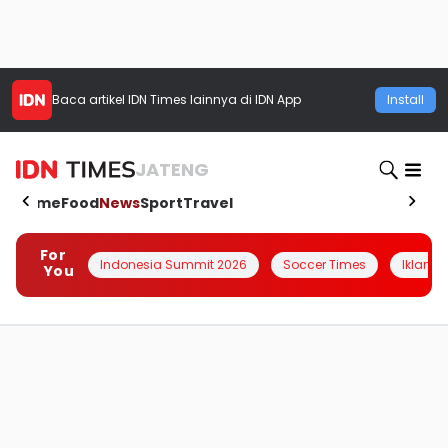
Baca artikel
IDN Times
lainnya di IDN App
Install
JATENG
Home
Food
News
Sport
Travel
For
Indonesia Summit 2026
Soccer Times
Iklanin 
You