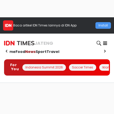
Baca artikel
IDN Times
lainnya di IDN App
Install
JATENG
Home
Food
News
Sport
Travel
For
Indonesia Summit 2026
Soccer Times
Iklanin 
You