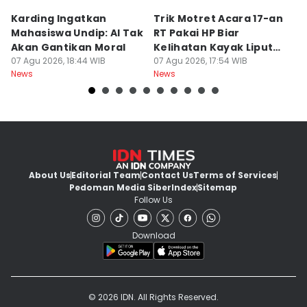
Karding Ingatkan
Trik Motret Acara 17-an
N
Mahasiswa Undip: AI Tak
RT Pakai HP Biar
C
Akan Gantikan Moral
Kelihatan Kayak Liputan
1
07 Agu 2026, 18:44 WIB
Festival Nasional
07 Agu 2026, 17:54 WIB
M
07
News
News
Ne
About Us
Editorial Team
Contact Us
Terms of Services
Pedoman Media Siber
Index
Sitemap
Follow Us
Download
© 2026 IDN. All Rights Reserved.