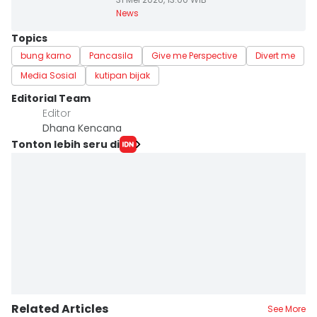
News
Topics
bung karno
Pancasila
Give me Perspective
Divert me
Media Sosial
kutipan bijak
Editorial Team
Editor
Dhana Kencana
Tonton lebih seru di
Related Articles
See More