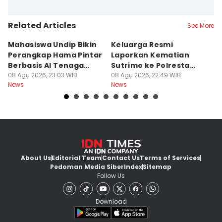
Related Articles
See More
Mahasiswa Undip Bikin
Keluarga Resmi
P
Perangkap Hama Pintar
Laporkan Kematian
S
Berbasis AI Tenaga
Sutrimo ke Polresta
B
Surya
08 Agu 2026, 23:03 WIB
Banyumas
08 Agu 2026, 22:49 WIB
G
08
News
News
Ne
About Us
Editorial Team
Contact Us
Terms of Services
Pedoman Media Siber
Index
Sitemap
Follow Us
Download