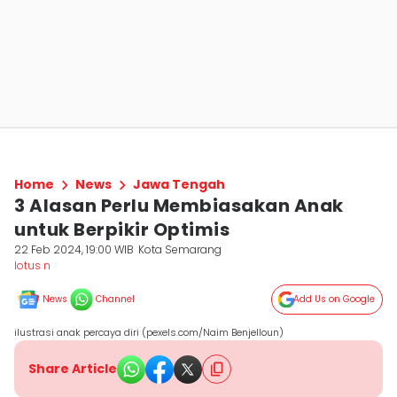
Home
News
Jawa Tengah
3 Alasan Perlu Membiasakan Anak
untuk Berpikir Optimis
22 Feb 2024, 19:00 WIB
Kota Semarang
lotus n
News
Channel
Add Us on Google
ilustrasi anak percaya diri (pexels.com/Naim Benjelloun)
Share Article