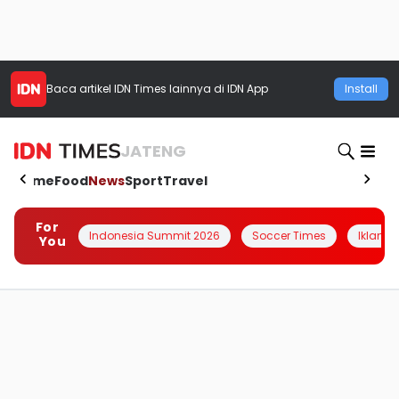
Baca artikel
IDN Times
lainnya di IDN App
Install
JATENG
Home
Food
News
Sport
Travel
For
Indonesia Summit 2026
Soccer Times
Iklanin 
You