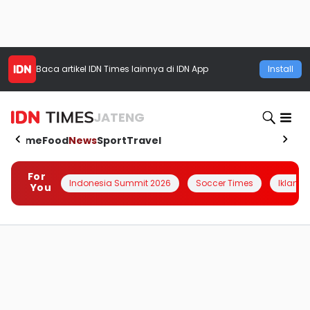
Baca artikel
IDN Times
lainnya di IDN App
Install
JATENG
Home
Food
News
Sport
Travel
For
Indonesia Summit 2026
Soccer Times
Iklanin 
You