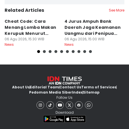
Related Articles
See More
Cheat Code: Cara
4 Jurus Ampuh Bank
J
Menang Lomba Makan
Daerah Jaga Keamanan
U
Kerupuk Menurut
Uangmu dari Penipuan
D
Hukum Fisika, Bukan
06 Agu 2026, 15:30 WIB
Digital
06 Agu 2026, 15:00 WIB
Ha
06
News
News
Ne
Cuma Hoki
About Us
Editorial Team
Contact Us
Terms of Services
Pedoman Media Siber
Index
Sitemap
Follow Us
Download