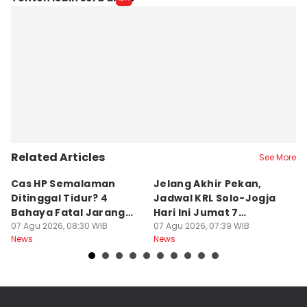
Fariz Fardianto
Editor
Dhana Kencana
Related Articles
See More
Cas HP Semalaman
Jelang Akhir Pekan,
P
Ditinggal Tidur? 4
Jadwal KRL Solo-Jogja
Ra
Bahaya Fatal Jarang
Hari Ini Jumat 7
2
Disadari Pekerja Kantor
07 Agu 2026, 08:30 WIB
Agustus, Lengkap!
07 Agu 2026, 07:39 WIB
07
News
News
Ne