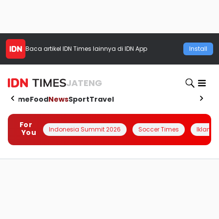
Baca artikel
IDN Times
lainnya di IDN App
Install
JATENG
Home
Food
News
Sport
Travel
For
Indonesia Summit 2026
Soccer Times
Iklanin 
You