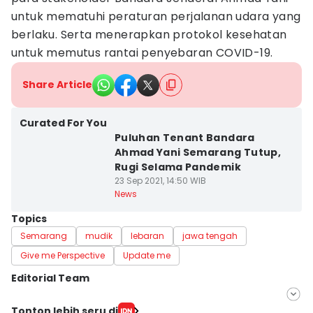
untuk mematuhi peraturan perjalanan udara yang
berlaku. Serta menerapkan protokol kesehatan
untuk memutus rantai penyebaran COVID-19.
Share Article
Curated For You
Puluhan Tenant Bandara
Ahmad Yani Semarang Tutup,
Rugi Selama Pandemik
23 Sep 2021, 14:50 WIB
News
Topics
Semarang
mudik
lebaran
jawa tengah
Give me Perspective
Update me
Editorial Team
Editor
Tonton lebih seru di