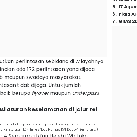
5
.
17 Agus
6
.
Piala A
7
.
GIIAS 2
kan perlintasan sebidang di wilayahnya
incian ada 172 perlintasan yang dijaga
hub maupun swadaya masyarakat.
intasan tidak dijaga.
Untuk jumlah
g baik berupa
flyover
maupun
underpass
sasi aturan keselamatan di jalur rel
an pamflet kepada seorang pemotor yang berisi informasi
ng kereta api. (IDN Times/Dok Humas KAI Daop 4 Semarang)
p 4 Semarang Ixfan Hendri Wintoko