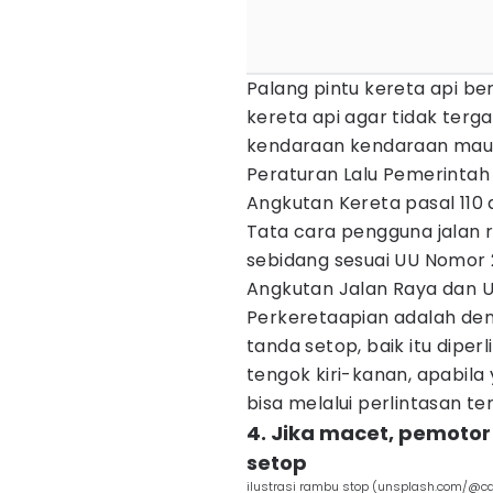
Palang pintu kereta api b
kereta api agar tidak terg
kendaraan kendaraan maup
Peraturan Lalu Pemerintah
Angkutan Kereta pasal 110 
Tata cara pengguna jalan r
sebidang sesuai UU Nomor 2
Angkutan Jalan Raya dan 
Perkeretaapian adalah den
tanda setop, baik itu diper
tengok kiri-kanan, apabila
bisa melalui perlintasan te
4. Jika macet, pemotor
setop
ilustrasi rambu stop (unsplash.com/@cd