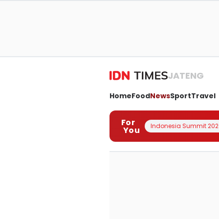
JATENG
Home
Food
News
Sport
Travel
For
Indonesia Summit 202
You