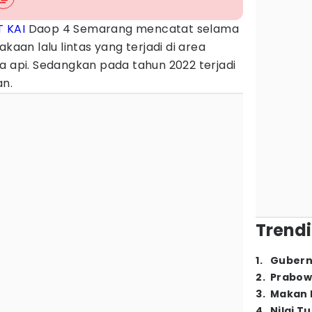
T KAI
Daop 4 Semarang mencatat selama
kaan lalu lintas yang terjadi di area
a api.
Sedangkan pada tahun 2022 terjadi
an.
Trendi
1
.
Gubern
2
.
Prabow
3
.
Makan B
4
.
Nilai T