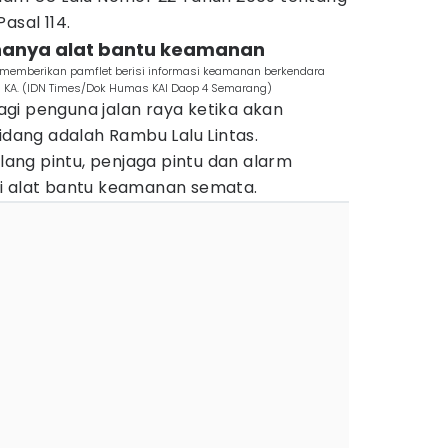
asal 114.
a hanya alat bantu keamanan
 memberikan pamflet berisi informasi keamanan berkendara
ng KA. (IDN Times/Dok Humas KAI Daop 4 Semarang)
gi penguna jalan raya ketika akan
bidang adalah Rambu Lalu Lintas.
ng pintu, penjaga pintu dan alarm
i alat bantu keamanan semata.