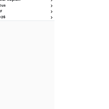
tus
FF
026