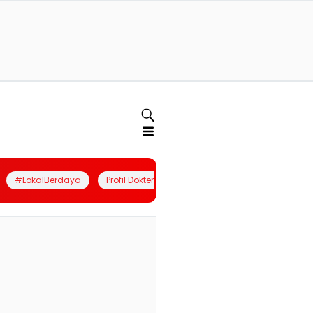
#LokalBerdaya
Profil Dokter
Quiz
Join Community