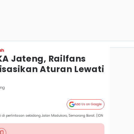
ah
KA Jateng, Railfans
isasikan Aturan Lewati
ang
Add Us on Google
 di perlintasan sebidang Jalan Madukoro, Semarang Barat. (IDN