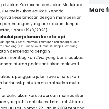
ang di Jalan Kokrosono dan Jalan Madukoro.
More 
si, KAI melakukan edukasi kepada
ingnya keselamatan dengan memberikan
uran perundangan yang berkenaan dengan
 Ixfan, Sabtu (19/8/2023).
hului perjalanan kereta api
n spanduk berisi informasi keamanan berkendara di jalur
oro Semarang. (IDN Times/Dok Humas KAI Daop 4 Semarang)
matan berkendara dengan
 dan membagikan
flyer
yang berisi edukasi
aham aturan pada saat akan melewati
lakaan, pengguna jalan raya diharuskan
h berbunyi, pintu kereta api sudah mulai
n.
 mendahulukan kereta api dan memberikan
n yang lebih dahulu melintas rel. Aturan
alam UU Lalu Nomor 22 Tahun 2009 tentang