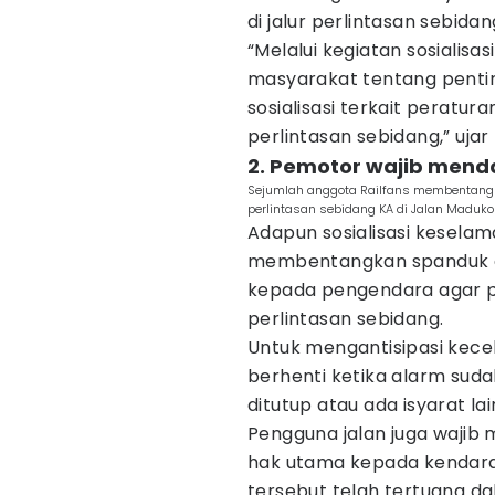
di jalur perlintasan sebid
“Melalui kegiatan sosialisa
masyarakat tentang pent
sosialisasi terkait perat
perlintasan sebidang,” ujar
2. Pemotor wajib menda
Sejumlah anggota Railfans membentangka
perlintasan sebidang KA di Jalan Maduk
Adapun sosialisasi kesela
membentangkan spanduk
kepada pengendara agar p
perlintasan sebidang.
Untuk mengantisipasi kece
berhenti ketika alarm suda
ditutup atau ada isyarat lai
Pengguna jalan juga wajib
hak utama kepada kendaraa
tersebut telah tertuang d