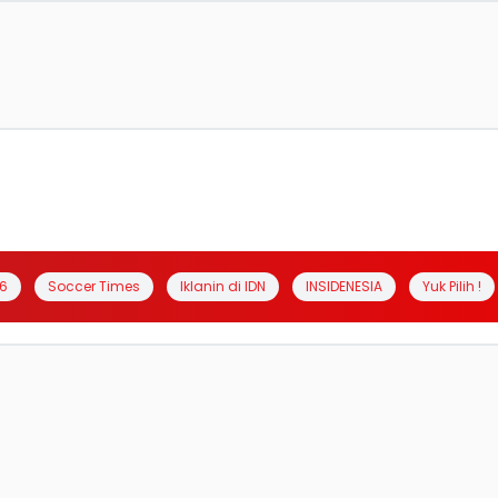
6
Soccer Times
Iklanin di IDN
INSIDENESIA
Yuk Pilih !