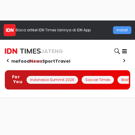
Baca artikel
IDN Times
lainnya di IDN App
Install
JATENG
Home
Food
News
Sport
Travel
For
Indonesia Summit 2026
Soccer Times
Iklanin 
You