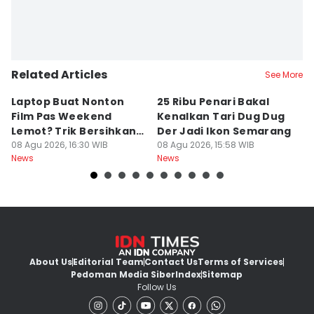
Related Articles
See More
Laptop Buat Nonton
25 Ribu Penari Bakal
5
Film Pas Weekend
Kenalkan Tari Dug Dug
I
Lemot? Trik Bersihkan
Der Jadi Ikon Semarang
W
Junk File Tanpa Install
08 Agu 2026, 16:30 WIB
08 Agu 2026, 15:58 WIB
P
08
News
News
Ne
Ulang
About Us
Editorial Team
Contact Us
Terms of Services
Pedoman Media Siber
Index
Sitemap
Follow Us