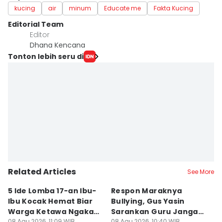
kucing
air
minum
Educate me
Fakta Kucing
Editorial Team
Editor
Dhana Kencana
Tonton lebih seru di
Related Articles
See More
5 Ide Lomba 17-an Ibu-
Respon Maraknya
T
Ibu Kocak Hemat Biar
Bullying, Gus Yasin
W
Warga Ketawa Ngakak
Sarankan Guru Jangan
S
08 Agu 2026, 11:09 WIB
08 Agu 2026, 10:40 WIB
08