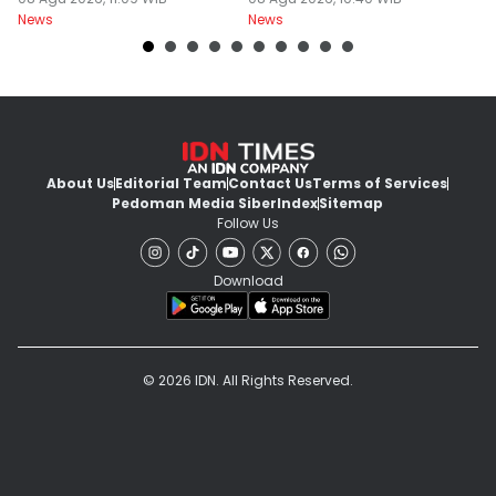
Pas Hari Kemerdekaan
Bebani Siswa
P
News
News
Ne
R
About Us
Editorial Team
Contact Us
Terms of Services
Pedoman Media Siber
Index
Sitemap
Follow Us
Download
© 2026 IDN. All Rights Reserved.