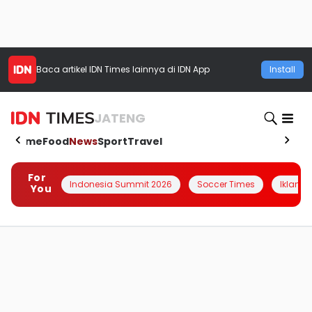
Baca artikel
IDN Times
lainnya di IDN App
Install
JATENG
Home
Food
News
Sport
Travel
For
Indonesia Summit 2026
Soccer Times
Iklanin 
You