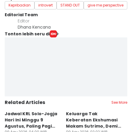
Kepribadian
introvert
STAND OUT
give me perspective
Editorial Team
Editor
Dhana Kencana
Tonton lebih seru di
Related Articles
See More
Jadwal KRL Solo-Jogja
Keluarga Tak
M
Hari Ini Minggu 9
Keberatan Ekshumasi
Ke
Agustus, Paling Pagi
Makam Sutrimo, Demi
U
09 Agu 2026, 04:00 WIB
09 Agu 2026, 02:02 WIB
09