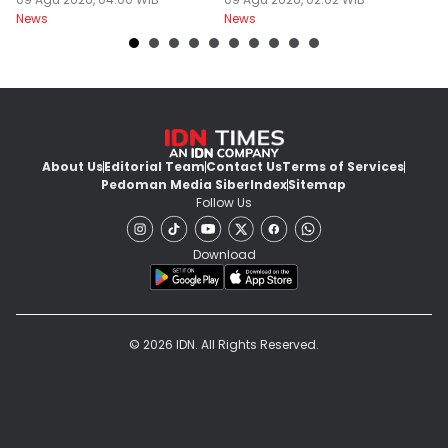
Berangkat Pukul 05.00
Usut Kematian
K
News
News
Ne
Almarhum
About Us
Editorial Team
Contact Us
Terms of Services
Pedoman Media Siber
Index
Sitemap
Follow Us
Download
© 2026 IDN. All Rights Reserved.