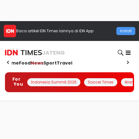
Baca artikel
IDN Times
lainnya di IDN App
Install
JATENG
Home
Food
News
Sport
Travel
For
Indonesia Summit 2026
Soccer Times
Iklanin 
You