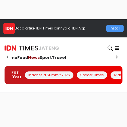
Baca artikel
IDN Times
lainnya di IDN App
Install
JATENG
Home
Food
News
Sport
Travel
For
Indonesia Summit 2026
Soccer Times
Iklanin 
You