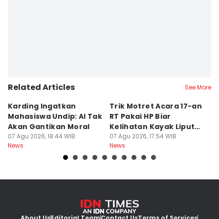
Related Articles
See More
Karding Ingatkan
Trik Motret Acara 17-an
N
Mahasiswa Undip: AI Tak
RT Pakai HP Biar
C
Akan Gantikan Moral
Kelihatan Kayak Liputan
1
07 Agu 2026, 18:44 WIB
Festival Nasional
07 Agu 2026, 17:54 WIB
M
07
News
News
Ne
About Us
Editorial Team
Contact Us
Terms of Services