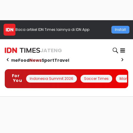
Baca artikel
IDN Times
lainnya di IDN App
Install
JATENG
Home
Food
News
Sport
Travel
For
Indonesia Summit 2026
Soccer Times
Iklanin 
You