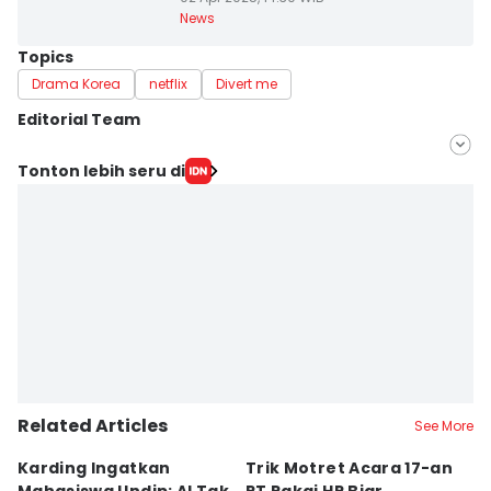
News
Topics
Drama Korea
netflix
Divert me
Editorial Team
Editor
Tonton lebih seru di
Bandot Arywono
Editor
ANGGUN PUSPITONINGRUM
Related Articles
See More
Karding Ingatkan
Trik Motret Acara 17-an
N