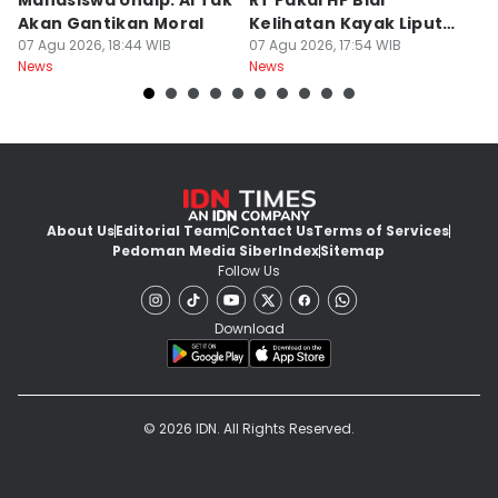
Mahasiswa Undip: AI Tak
RT Pakai HP Biar
C
Akan Gantikan Moral
Kelihatan Kayak Liputan
1
07 Agu 2026, 18:44 WIB
Festival Nasional
07 Agu 2026, 17:54 WIB
M
07
News
News
Ne
About Us
Editorial Team
Contact Us
Terms of Services
Pedoman Media Siber
Index
Sitemap
Follow Us
Download
© 2026 IDN. All Rights Reserved.