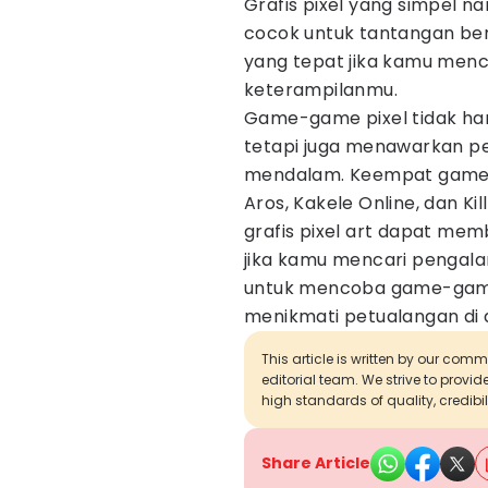
Grafis pixel yang simpel 
cocok untuk tantangan berla
yang tepat jika kamu menc
keterampilanmu.
Game-game pixel tidak han
tetapi juga menawarkan p
mendalam. Keempat game di
Aros, Kakele Online, dan K
grafis pixel art dapat mem
jika kamu mencari pengal
untuk mencoba game-game 
menikmati petualangan di d
This article is written by our com
editorial team. We strive to provi
high standards of quality, credibil
Share Article