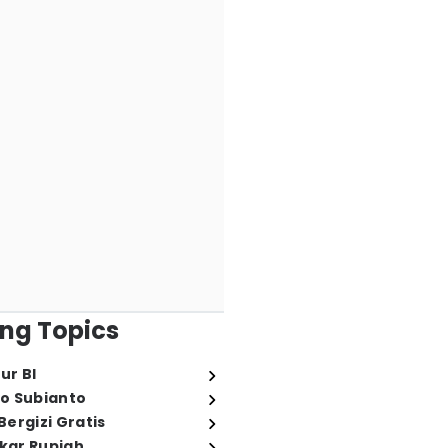
ng Topics
ur BI
o Subianto
ergizi Gratis
ukar Rupiah