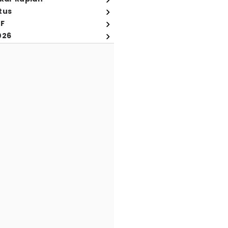
tus
FF
026