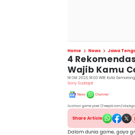
Home
News
Jawa Teng
4 Rekomendas
Wajib Kamu C
18 Okt 2023, 18:00 WIB
Kota Semaran
Sony Sudrajat
News
Channel
ilustrasi game pixel (Freepik.com/stockgi
Share Article
Dalam dunia game, gaya gr