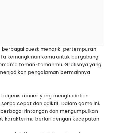
 berbagai quest menarik, pertempuran
erta kemungkinan kamu untuk bergabung
bersama teman-temanmu. Grafisnya yang
l menjadikan pengalaman bermainnya
l berjenis runner yang menghadirkan
erba cepat dan adiktif. Dalam game ini,
 berbagai rintangan dan mengumpulkan
at karaktermu berlari dengan kecepatan