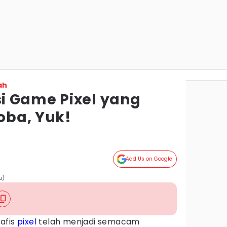
ah
i Game Pixel yang
oba, Yuk!
g
Add Us on Google
u)
afis
pixel
telah menjadi semacam