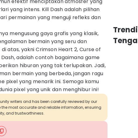
namun efektif menciptakan atmosfer yang
ri yang intens. Kill Dash adalah pilihan
ari permainan yang menguji refleks dan
Trend
ya mengusung gaya grafis yang klasik,
Tenga
engalaman bermain yang seru dan
 atas, yakni Crimson Heart 2, Curse of
ill Dash, adalah contoh bagaimana game
berikan hiburan yang tak terlupakan. Jadi,
aman bermain yang berbeda, jangan ragu
pixel yang menarik ini. Semoga kamu
unia pixel yang unik dan menghibur ini!
munity writers and has been carefully reviewed by our
de the most accurate and reliable information, ensuring
ity, and trustworthiness.