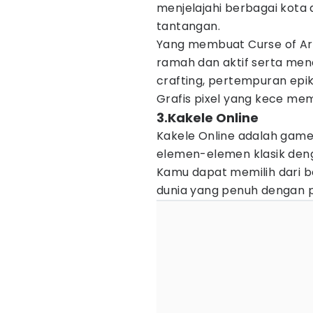
menjelajahi berbagai kot
tantangan.
Yang membuat Curse of Ar
ramah dan aktif serta men
crafting, pertempuran epi
Grafis pixel yang kece me
3.Kakele Online
Kakele Online adalah gam
elemen-elemen klasik deng
Kamu dapat memilih dari b
dunia yang penuh dengan 