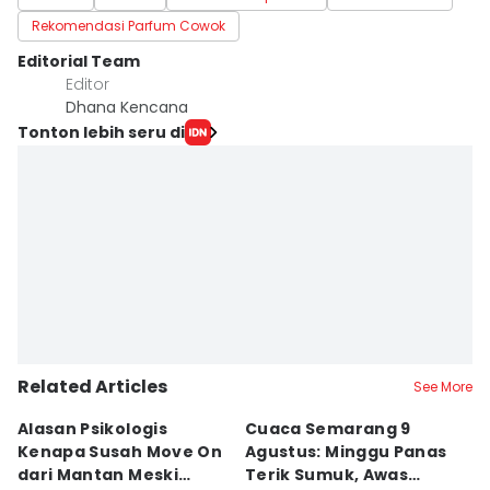
Rekomendasi Parfum Cowok
Editorial Team
Editor
Dhana Kencana
Tonton lebih seru di
Related Articles
See More
Alasan Psikologis
Cuaca Semarang 9
C
Kenapa Susah Move On
Agustus: Minggu Panas
U
dari Mantan Meski
Terik Sumuk, Awas
da