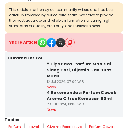
This article is written by our community writers and has been
carefully reviewed by our editorial team. We strive to provide
the most accurate and reliable information, ensuring high
standards of quality, credibility, and trustworthiness.
Share Article
Curated For You
5 Tips Pakai Parfum Manis di
Siang Hari, Dijamin Gak Buat
Mual!
12 Jul 2024, 07:00 WIB
News
4 Rekomendasi Parfum Cowok
Aroma Citrus Kemasan 50ml
23 Jul 2024, 14:00 WIB
News
Topics
Parfum
cowok
Give me Perspective
Parfum Cowok