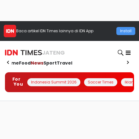
Baca artikel
IDN Times
lainnya di IDN App
Install
JATENG
Home
Food
News
Sport
Travel
For
Indonesia Summit 2026
Soccer Times
Iklanin 
You