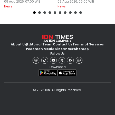
Sudah Disakiti!
09 Agu 2026, 07:00 WIB
Malam Dingin Bediding!
09 Agu 2026, 06:00 WIB
B
09
News
News
Ne
About Us
Editorial Team
Contact Us
Terms of Services
Pedoman Media Siber
Index
Sitemap
Follow Us
Download
© 2026 IDN. All Rights Reserved.