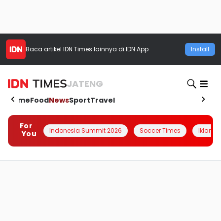
Baca artikel
IDN Times
lainnya di IDN App
Install
JATENG
Home
Food
News
Sport
Travel
For
Indonesia Summit 2026
Soccer Times
Iklanin 
You