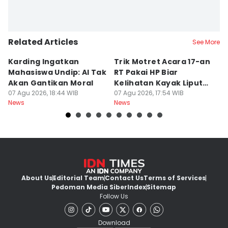
Related Articles
See More
Karding Ingatkan
Trik Motret Acara 17-an
N
Mahasiswa Undip: AI Tak
RT Pakai HP Biar
C
Akan Gantikan Moral
Kelihatan Kayak Liputan
1
07 Agu 2026, 18:44 WIB
Festival Nasional
07 Agu 2026, 17:54 WIB
M
07
News
News
Ne
About Us
Editorial Team
Contact Us
Terms of Services
Pedoman Media Siber
Index
Sitemap
Follow Us
Download