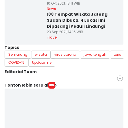
10 Okt 2021, 18:11 WIB
News
188 Tempat Wisata Jateng
Sudah Dibuka, 4 Lokasi Ini
Dipasangi Peduli Lindungi
23 Sep 2021, 14:15 WIB
Travel
Topics
Semarang
wisata
virus corona
jawa tengah
turis
COVID-19
Update me
Editorial Team
Editor
Tonton lebih seru di
Fariz Fardianto
Editor
Dhana Kencana