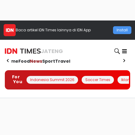
Baca artikel
IDN Times
lainnya di IDN App
Install
JATENG
Home
Food
News
Sport
Travel
For
Indonesia Summit 2026
Soccer Times
Iklanin 
You