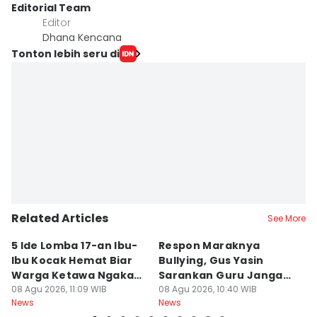
Editorial Team
Editor
Dhana Kencana
Tonton lebih seru di
Related Articles
See More
5 Ide Lomba 17-an Ibu-
Respon Maraknya
T
Ibu Kocak Hemat Biar
Bullying, Gus Yasin
W
Warga Ketawa Ngakak
Sarankan Guru Jangan
S
Pas Hari Kemerdekaan
08 Agu 2026, 11:09 WIB
Bebani Siswa
08 Agu 2026, 10:40 WIB
P
08
News
News
Ne
R