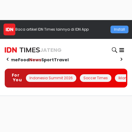
Baca artikel
IDN Times
lainnya di IDN App
Install
JATENG
Home
Food
News
Sport
Travel
For
Indonesia Summit 2026
Soccer Times
Iklanin 
You