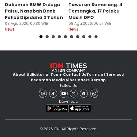
Dokumen BMW Diduga
Tawuran Semarang: 4
K
Palsu, Nasabah Bank
Tersangka, 17 Pelaku
M
Pollux Dipidana 2 Tahun
Masih DPO
S
08 Agu 2026, 06:30 WIB
08 Agu 2026, 06:27 WIB
G
07
News
News
Ne
About Us
Editorial Team
Contact Us
Terms of Services
Pedoman Media Siber
Index
Sitemap
Follow Us
Download
© 2026 IDN. All Rights Reserved.