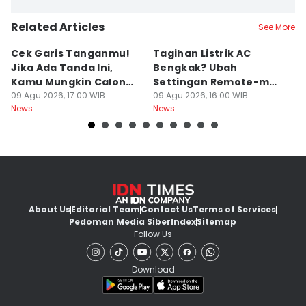
Related Articles
See More
Cek Garis Tanganmu!
Tagihan Listrik AC
R
Jika Ada Tanda Ini,
Bengkak? Ubah
Ga
Kamu Mungkin Calon
Settingan Remote-mu
B
Orang Sukses
09 Agu 2026, 17:00 WIB
ke Mode Ini Mulai Nanti
09 Agu 2026, 16:00 WIB
B
09
News
News
Ne
Malam
L
About Us
Editorial Team
Contact Us
Terms of Services
Pedoman Media Siber
Index
Sitemap
Follow Us
Download