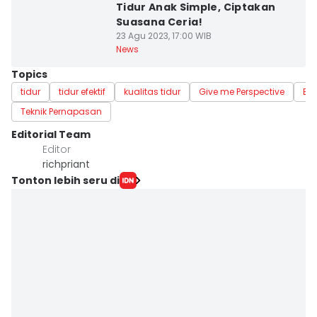
Tidur Anak Simple, Ciptakan
Suasana Ceria!
23 Agu 2023, 17:00 WIB
News
Topics
tidur
tidur efektif
kualitas tidur
Give me Perspective
Ed
Teknik Pernapasan
Editorial Team
Editor
richpriant
Tonton lebih seru di