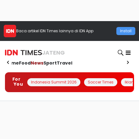
Baca artikel
IDN Times
lainnya di IDN App
Install
JATENG
Home
Food
News
Sport
Travel
For
Indonesia Summit 2026
Soccer Times
Iklanin 
You