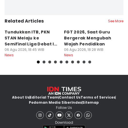
Related Articles
See More
Tundukkan ITB, PKN
FGT 2026, Saat Guru
[
STAN Melaju ke
Bergerak Mengubah
D
Semifinal Liga Debat IDN
Wajah Pendidikan
A
Times 2026
06 Agu 2026, 18:45 WIB
06 Agu 2026, 18:28 WIB
S
06
News
News
Ne
d
About Us
Editorial Team
Contact Us
Terms of Services
Pedoman Media Siber
Index
Sitemap
Follow Us
Download