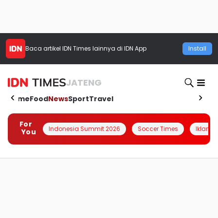
Baca artikel
IDN Times
lainnya di IDN App
Install
JATENG
Home
Food
News
Sport
Travel
For
Indonesia Summit 2026
Soccer Times
Iklanin 
You