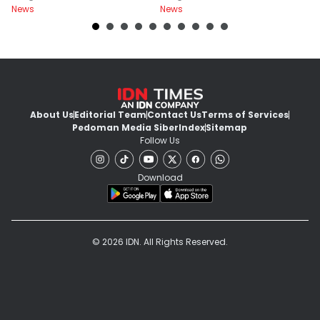
News
News
Ne
Laptop
About Us
Editorial Team
Contact Us
Terms of Services
Pedoman Media Siber
Index
Sitemap
Follow Us
Download
© 2026 IDN. All Rights Reserved.