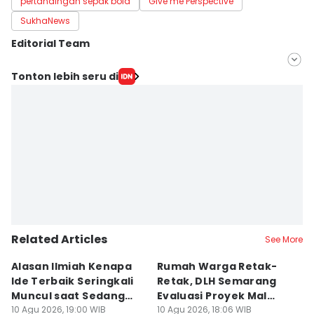
pertandingan sepak bola
Give me Perspective
SukhaNews
Editorial Team
Editor
Tonton lebih seru di
savira Ivanka
Editor
Dhana Kencana
Related Articles
See More
Alasan Ilmiah Kenapa
Rumah Warga Retak-
5
Ide Terbaik Seringkali
Retak, DLH Semarang
Wa
Muncul saat Sedang
Evaluasi Proyek Mal
O
Mandi, Bukan di Depan
10 Agu 2026, 19:00 WIB
Pakuwon
10 Agu 2026, 18:06 WIB
C
10