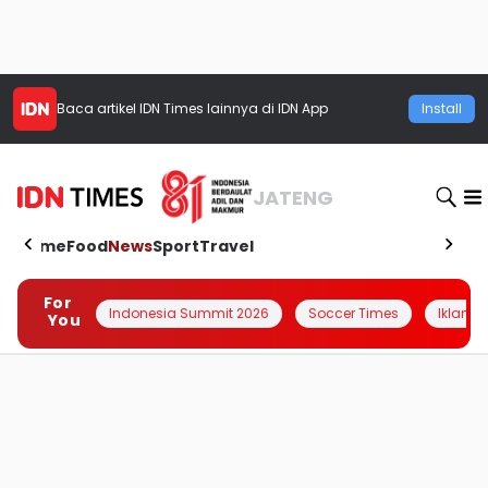
Baca artikel
IDN Times
lainnya di IDN App
Install
JATENG
Home
Food
News
Sport
Travel
For
Indonesia Summit 2026
Soccer Times
Iklanin 
You