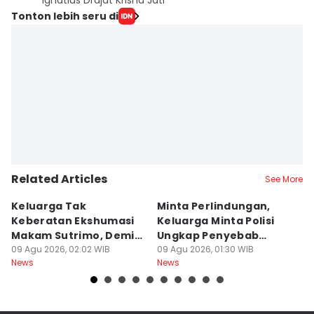
Ignatius Drajat Krisna Jati
Tonton lebih seru di
Related Articles
See More
Keluarga Tak
Minta Perlindungan,
M
Keberatan Ekshumasi
Keluarga Minta Polisi
P
Makam Sutrimo, Demi
Ungkap Penyebab
B
Usut Kematian
09 Agu 2026, 02:02 WIB
Kematian Sutrimo
09 Agu 2026, 01:30 WIB
S
08
News
News
Ne
Almarhum