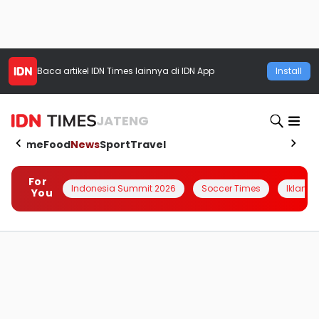
Baca artikel
IDN Times
lainnya di IDN App
Install
JATENG
Home
Food
News
Sport
Travel
For
Indonesia Summit 2026
Soccer Times
Iklanin 
You