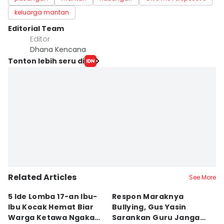
keluarga mantan
Editorial Team
Editor
Dhana Kencana
Tonton lebih seru di
Related Articles
See More
5 Ide Lomba 17-an Ibu-
Respon Maraknya
T
Ibu Kocak Hemat Biar
Bullying, Gus Yasin
W
Warga Ketawa Ngakak
Sarankan Guru Jangan
S