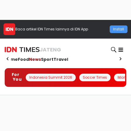
Baca artikel
IDN Times
lainnya di IDN App
Install
JATENG
Home
Food
News
Sport
Travel
For
Indonesia Summit 2026
Soccer Times
Iklanin 
You