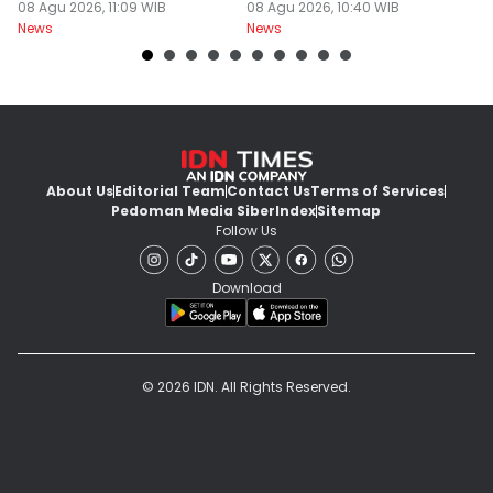
Pas Hari Kemerdekaan
08 Agu 2026, 11:09 WIB
Bebani Siswa
08 Agu 2026, 10:40 WIB
P
08
News
News
Ne
R
About Us
Editorial Team
Contact Us
Terms of Services
Pedoman Media Siber
Index
Sitemap
Follow Us
Download
© 2026 IDN. All Rights Reserved.