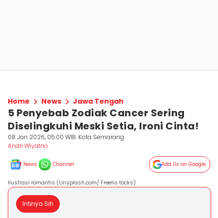
Home
News
Jawa Tengah
5 Penyebab Zodiak Cancer Sering
Diselingkuhi Meski Setia, Ironi Cinta!
08 Jan 2026, 05:00 WIB
Kota Semarang
Andri Wiyatno
News
Channel
Add Us on Google
Ilustrasi romantis (Unsplash.com/ Freelis tocks)
Intinya Sih