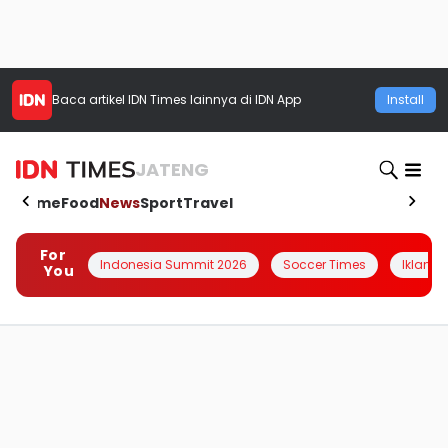
Baca artikel
IDN Times
lainnya di IDN App
Install
JATENG
Home
Food
News
Sport
Travel
For
Indonesia Summit 2026
Soccer Times
Iklanin 
You