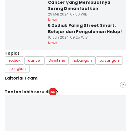
Cancer yang Membuatnya
Sering Dimanfaatkan
29 Mei 2024, 07:30 WIB
News
5 Zodiak Paling Street Smart,
Belajar dari Pengalaman Hidup!
10 Jun 2024, 09:25 WIB
News
Topics
zodiak
cancer
Divert me
hubungan
pasangan
selingkuh
Editorial Team
Editor
Tonton lebih seru di
Bandot Arywono
Editor
Dhana Kencana