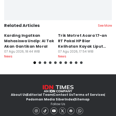
Related Articles
See More
Karding Ingatkan
Trik Motret Acara 17-an
N
Mahasiswa Undip: AI Tak
RT Pakai HP Biar
C
Akan Gantikan Moral
Kelihatan Kayak Liputan
1
07 Agu 2026, 18:44 WIB
Festival Nasional
07 Agu 2026, 17:54 WIB
M
07
News
News
Ne
About Us
Editorial Team
Contact Us
Terms of Services
Pedoman Media Siber
Index
Sitemap
Follow Us