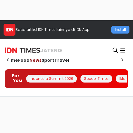
Baca artikel
IDN Times
lainnya di IDN App
Install
JATENG
Home
Food
News
Sport
Travel
For
Indonesia Summit 2026
Soccer Times
Iklanin 
You