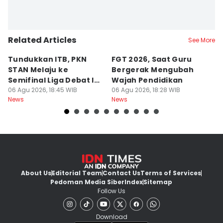
Related Articles
See More
Tundukkan ITB, PKN
FGT 2026, Saat Guru
[
STAN Melaju ke
Bergerak Mengubah
D
Semifinal Liga Debat IDN
Wajah Pendidikan
A
Times 2026
06 Agu 2026, 18:45 WIB
06 Agu 2026, 18:28 WIB
S
06
News
News
Ne
d
About Us
Editorial Team
Contact Us
Terms of Services
Pedoman Media Siber
Index
Sitemap
Follow Us
Download