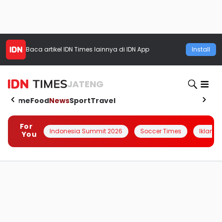
Baca artikel
IDN Times
lainnya di IDN App
Install
JATENG
Home
Food
News
Sport
Travel
For
Indonesia Summit 2026
Soccer Times
Iklanin 
You