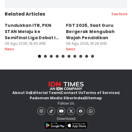
Related Articles
See More
Tundukkan ITB, PKN
FGT 2026, Saat Guru
[
STAN Melaju ke
Bergerak Mengubah
D
Semifinal Liga Debat IDN
Wajah Pendidikan
A
Times 2026
06 Agu 2026, 18:45 WIB
06 Agu 2026, 18:28 WIB
S
06
News
News
Ne
d
About Us
Editorial Team
Contact Us
Terms of Services
Pedoman Media Siber
Index
Sitemap
Follow Us
Download