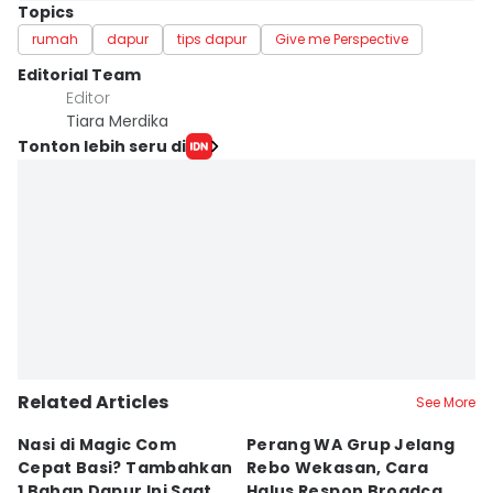
Topics
rumah
dapur
tips dapur
Give me Perspective
Editorial Team
Editor
Tiara Merdika
Tonton lebih seru di
Related Articles
See More
Nasi di Magic Com
Perang WA Grup Jelang
C
Cepat Basi? Tambahkan
Rebo Wekasan, Cara
Di
1 Bahan Dapur Ini Saat
Halus Respon Broadcast
B