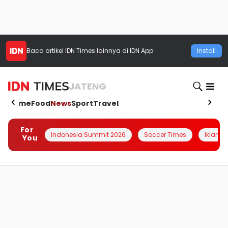
Baca artikel
IDN Times
lainnya di IDN App
Install
JATENG
Home
Food
News
Sport
Travel
For
Indonesia Summit 2026
Soccer Times
Iklanin 
You