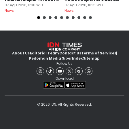
Menanak, Awet 2 Hari
07 Agu 2026, 11:30 WIB
Parno
07 Agu 2026, 10:15 WIB
D
07
News
News
Ne
About Us
Editorial Team
Contact Us
Terms of Services
Pedoman Media Siber
Index
Sitemap
Follow Us
Download
© 2026 IDN. All Rights Reserved.