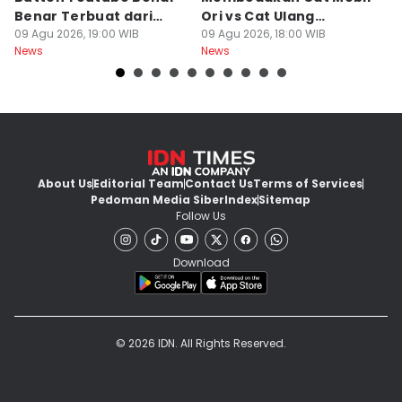
Benar Terbuat dari
Ori vs Cat Ulang
K
Perak Murni? Ini
09 Agu 2026, 19:00 WIB
Oplosan saat Beli
09 Agu 2026, 18:00 WIB
O
09
News
News
Ne
Faktanya
kendaraan Bekas
About Us
Editorial Team
Contact Us
Terms of Services
Pedoman Media Siber
Index
Sitemap
Follow Us
Download
© 2026 IDN. All Rights Reserved.