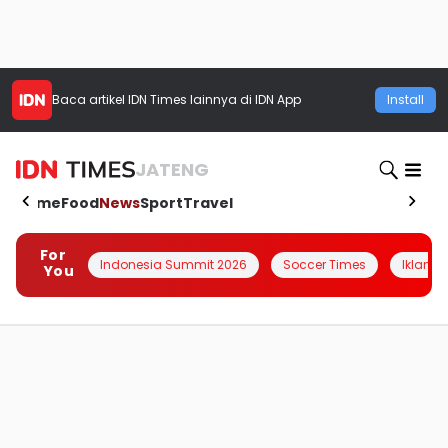
Baca artikel
IDN Times
lainnya di IDN App
Install
JATENG
Home
Food
News
Sport
Travel
For
Indonesia Summit 2026
Soccer Times
Iklanin 
You