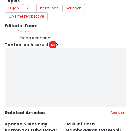
Topics
Hujan
kuli
bruntusan
keringat
Give me Perspective
Editorial Team
Editor
Dhana Kencana
Tonton lebih seru di
Related Articles
See More
Apakah Silver Play
Jeli! Ini Cara
C
Button Youtube Benar-
Membedakan Cat Mobil
Ji