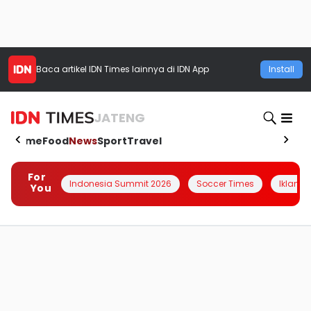
Baca artikel
IDN Times
lainnya di IDN App
Install
JATENG
Home
Food
News
Sport
Travel
For
Indonesia Summit 2026
Soccer Times
Iklanin 
You