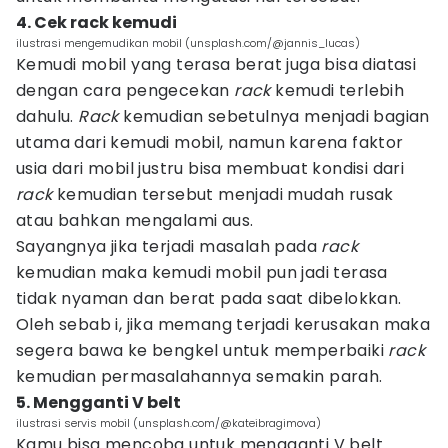
4. Cek rack kemudi
ilustrasi mengemudikan mobil (unsplash.com/@jannis_lucas)
Kemudi mobil yang terasa berat juga bisa diatasi
dengan cara pengecekan
rack
kemudi terlebih
dahulu.
Rack
kemudian sebetulnya menjadi bagian
utama dari kemudi mobil, namun karena faktor
usia dari mobil justru bisa membuat kondisi dari
rack
kemudian tersebut menjadi mudah rusak
atau bahkan mengalami aus.
Sayangnya jika terjadi masalah pada
rack
kemudian maka kemudi mobil pun jadi terasa
tidak nyaman dan berat pada saat dibelokkan.
Oleh sebab i, jika memang terjadi kerusakan maka
segera bawa ke bengkel untuk memperbaiki
rack
kemudian permasalahannya semakin parah.
5. Mengganti V belt
ilustrasi servis mobil (unsplash.com/@kateibragimova)
Kamu bisa mencoba untuk mengganti V belt