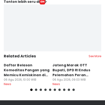
Tonton lebih seru di
Related Articles
See More
Daftar Belasan
Jateng Marak OTT
B
Komoditas Pangan yang
Bupati, DPD RI Endus
F
Memicu Kemiskinan di
Pelemahan Peran
K
Jawa Tengah
06 Agu 2026, 10:00 WIB
Inspektorat
06 Agu 2026, 09:03 WIB
06
News
News
Ne