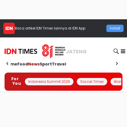
Baca artikel
IDN Times
lainnya di IDN App
Install
JATENG
Home
Food
News
Sport
Travel
For
Indonesia Summit 2026
Soccer Times
Iklanin 
You