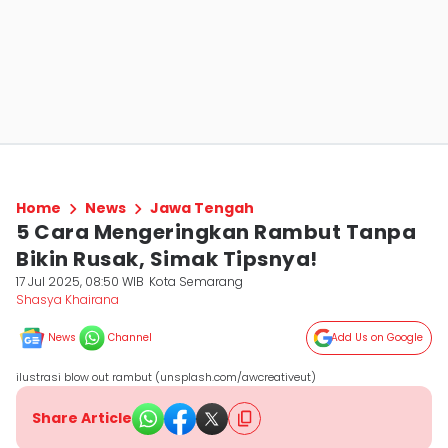
Home
News
Jawa Tengah
5 Cara Mengeringkan Rambut Tanpa
Bikin Rusak, Simak Tipsnya!
17 Jul 2025, 08:50 WIB
Kota Semarang
Shasya Khairana
News
Channel
Add Us on Google
ilustrasi blow out rambut (unsplash.com/awcreativeut)
Share Article