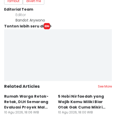
rambut
divert me
Editorial Team
Editor
Bandot Arywono
Tonton lebih seru di
Related Articles
See More
Rumah Warga Retak-
5 Hobi Nirfaedah yang
L
Retak, DLH Semarang
Wajib Kamu Miliki Biar
B
Evaluasi Proyek Mal
Otak Gak Cuma Mikirin
P
Pakuwon
10 Agu 2026, 18:06 WIB
Cara Dapet Duit Terus
10 Agu 2026, 18:00 WIB
10