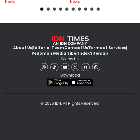
News
News
Ne
About Us
Editorial Team
Contact Us
Terms of Services
Pedoman Media Siber
Index
Sitemap
Follow Us
Download
© 2026 IDN. All Rights Reserved.