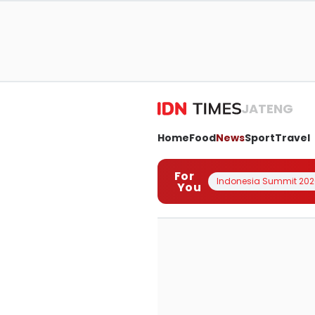
JATENG
Home
Food
News
Sport
Travel
For
Indonesia Summit 202
You