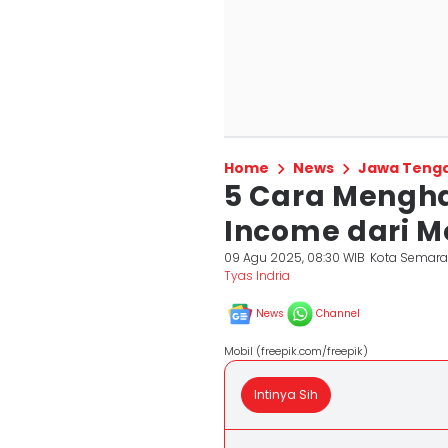
Home
News
Jawa Teng
5 Cara Mengha
Income dari Mo
09 Agu 2025, 08:30 WIB
Kota Semar
Tyas Indria
News
Channel
Mobil (freepik.com/freepik)
Intinya Sih