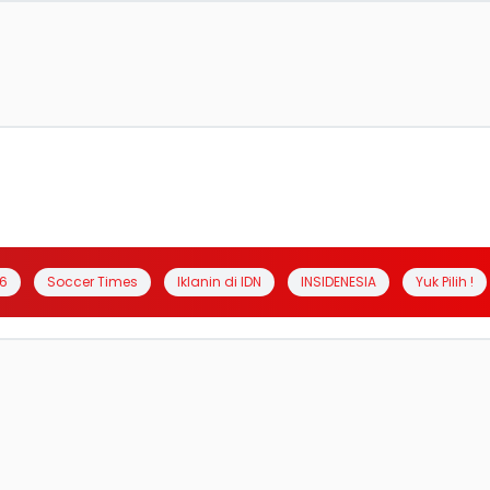
6
Soccer Times
Iklanin di IDN
INSIDENESIA
Yuk Pilih !