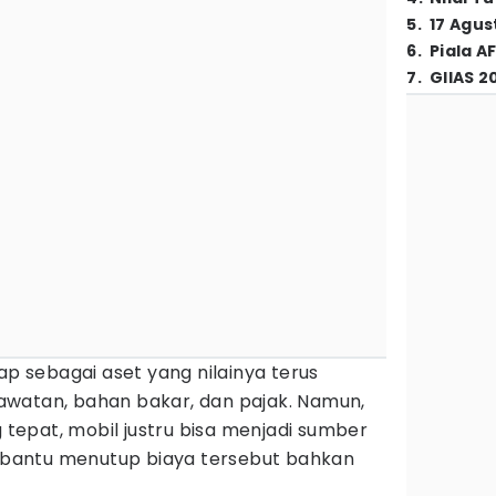
5
.
17 Agus
6
.
Piala A
7
.
GIIAS 2
ap sebagai aset yang nilainya terus
watan, bahan bakar, dan pajak. Namun,
epat, mobil justru bisa menjadi sumber
antu menutup biaya tersebut bahkan