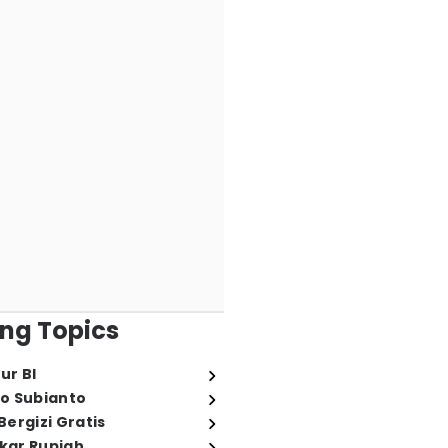
ng Topics
ur BI
o Subianto
ergizi Gratis
ukar Rupiah