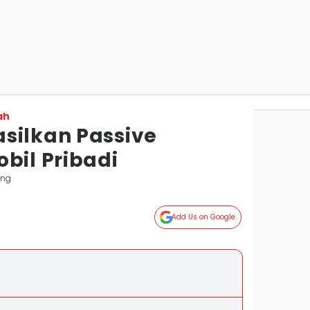
ah
silkan Passive
bil Pribadi
ang
Add Us on Google