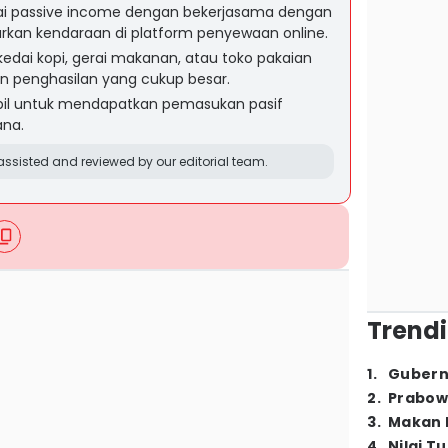
i passive income dengan bekerjasama dengan
arkan kendaraan di platform penyewaan online.
dai kopi, gerai makanan, atau toko pakaian
 penghasilan yang cukup besar.
il untuk mendapatkan pemasukan pasif
ana.
ssisted and reviewed by our editorial team.
Trendi
1
.
Gubern
2
.
Prabow
3
.
Makan B
4
.
Nilai T