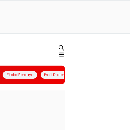
#LokalBerdaya
Profil Dokter
Quiz
Join Community