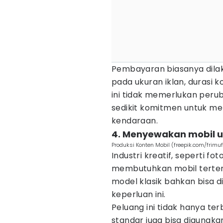
Pembayaran biasanya dila
pada ukuran iklan, durasi k
ini tidak memerlukan peru
sedikit komitmen untuk m
kendaraan.
4. Menyewakan mobil u
Produksi Konten Mobil (freepik.com/frimu
Industri kreatif, seperti fot
membutuhkan mobil tertent
model klasik bahkan bisa d
keperluan ini.
Peluang ini tidak hanya te
standar juga bisa digunakan