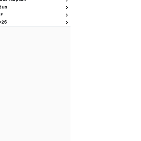
tus
FF
026