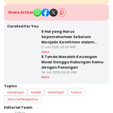
Share Article
Curated For You
5 Hal yang Harus
Sepemahaman Sebelum
Menjalin Komitmen dalam
Hubungan
17 Jun 2025, 05:00 WIB
News
6 Tanda Masalah Keuangan
Mulai Ganggu Hubungan Kamu
dengan Pasangan
24 Jun 2025, 09:00 WIB
News
Topics
pasangan
zodiak
hubungan
Taurus
Give me Perspective
Editorial Team
Editor