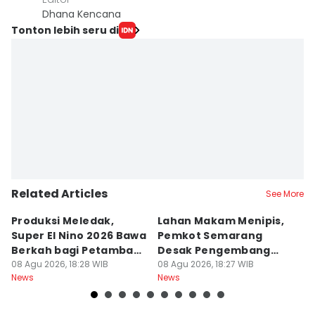
Dhana Kencana
Tonton lebih seru di
Related Articles
See More
Produksi Meledak,
Lahan Makam Menipis,
L
Super El Nino 2026 Bawa
Pemkot Semarang
F
Berkah bagi Petambak
Desak Pengembang
L
Garam
08 Agu 2026, 18:28 WIB
Serahkan PSU
08 Agu 2026, 18:27 WIB
Ju
08
News
News
Ne
U