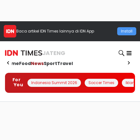
Baca artikel
IDN Times
lainnya di IDN App
Install
JATENG
Home
Food
News
Sport
Travel
For
Indonesia Summit 2026
Soccer Times
Iklanin 
You