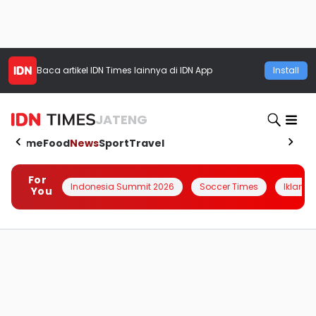
Baca artikel
IDN Times
lainnya di IDN App
Install
JATENG
Home
Food
News
Sport
Travel
For
Indonesia Summit 2026
Soccer Times
Iklanin 
You