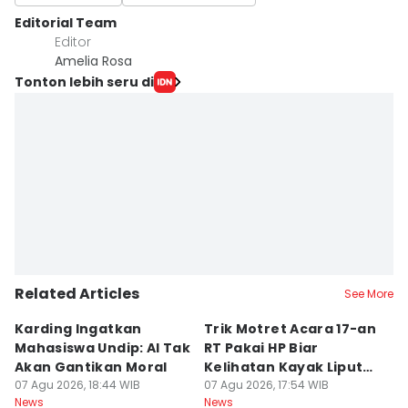
Editorial Team
Editor
Amelia Rosa
Tonton lebih seru di
Related Articles
See More
Karding Ingatkan
Trik Motret Acara 17-an
N
Mahasiswa Undip: AI Tak
RT Pakai HP Biar
C
Akan Gantikan Moral
Kelihatan Kayak Liputan
1
07 Agu 2026, 18:44 WIB
Festival Nasional
07 Agu 2026, 17:54 WIB
M
07
News
News
Ne